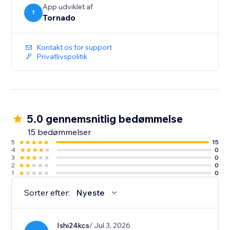
App udviklet af
T
Tornado
Kontakt os for support
Privatlivspolitik
5.0 gennemsnitlig bedømmelse
15 bedømmelser
5
15
4
0
3
0
2
0
1
0
Sorter efter:
Nyeste
Ishi24kcs
/ Jul 3, 2026