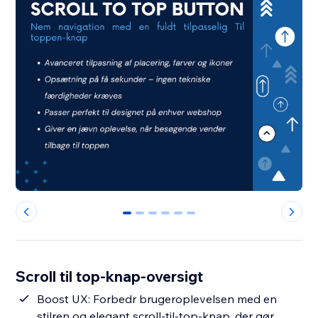
0
1
2
3
4
5
Scroll til top-knap-oversigt
Boost UX: Forbedr brugeroplevelsen med en
stilren og elegant scroll-til-top-knap, der gør