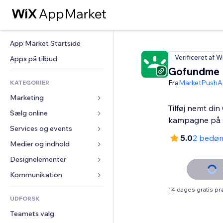
App Market Startside
Verificeret af W
Apps på tilbud
Gofundme
Fra
MarketPushA
KATEGORIER
Marketing
Tilføj nemt d
Sælg online
Annoncer
kampagne på 
Mobil
Services og events
Apps til Webshops
5.0
2 bedø
Statistikker
Forsendelse og levering
Medier og indhold
Hoteller
Sociale medier
Sælg-knapper
Events
Designelementer
Galleri
SEO
Online kurser
Restauranter
Musik
Kort og Navigation
Kommunikation 
Engagement
Print on Demand
Ejendomshandel
Podcasts
Privatliv & Sikkerhed
Formularer
14 dages gratis p
Hjemmesideregister
Bogføring
UDFORSK
Bookinger
Fotografi
Ur
Blog
E-mail
Kuponer og loyalitet
Teamets valg
Video
Sideskabeloner
Meningsmålinger