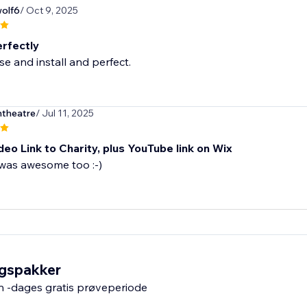
olf6
/ Oct 9, 2025
rfectly
se and install and perfect.
ntheatre
/ Jul 11, 2025
eo Link to Charity, plus YouTube link on Wix
was awesome too :-)
ngspakker
n -dages gratis prøveperiode