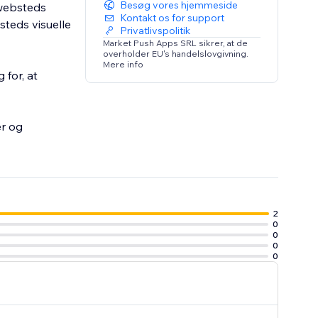
Besøg vores hjemmeside
t websteds
Kontakt os for support
steds visuelle
Privatlivspolitik
Market Push Apps SRL sikrer, at de
overholder EU's handelslovgivning.
Mere info
 for, at
er og
2
0
0
0
0