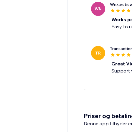
Wnxarcticw
WN
Works pe
Easy to u
Transactio
TR
Great Vid
Support 
Priser og betali
Denne app tilbyder e