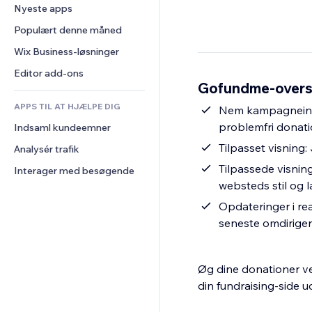
Konvertering
Lagerløsninger
Nyeste apps
PDF
Billedeffekter
Chat
Dropshipping
Fildeling
Populært denne måned
Knapper og menuer
Kommentarer
Priser og abonnement
Nyheder
Bannere og badges
Wix Business-løsninger
Telefon
Crowdfunding
Indholdsservices
Lommeregnere
Fællesskab
Editor add-ons
Mad og drikkevarer
Gofundme-overs
Teksteffekter
Søg
Anmeldelser og anbefalinger
APPS TIL AT HJÆLPE DIG
Vejr
Nem kampagneint
CRM
problemfri donat
Indsaml kundeemner
Diagrammer og tabeller
Tilpasset visning:
Analysér trafik
Tilpassede visning
Interager med besøgende
websteds stil og 
Opdateringer i re
seneste omdiriger
Øg dine donationer ve
din fundraising-side 