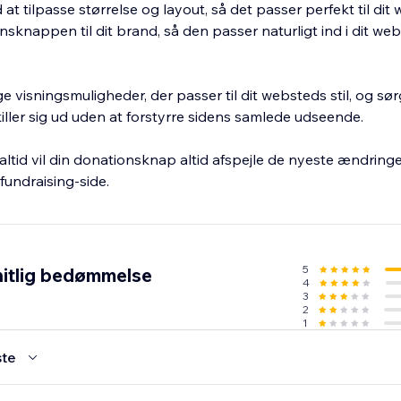
 at tilpasse størrelse og layout, så det passer perfekt til di
nsknappen til dit brand, så den passer naturligt ind i dit web
e visningsmuligheder, der passer til dit websteds stil, og sørg
ler sig ud uden at forstyrre sidens samlede udseende.
altid vil din donationsknap altid afspejle de nyeste ændring
 fundraising-side.
5
itlig bedømmelse
4
3
2
1
te