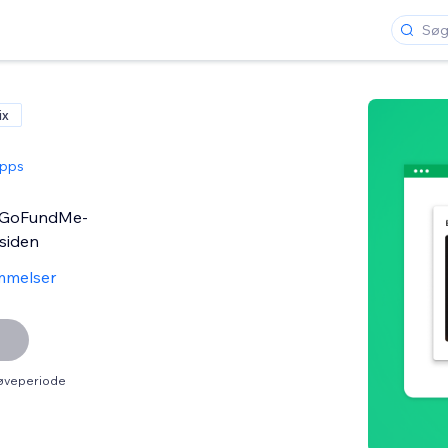
ix
pps
in GoFundMe-
siden
mmelser
røveperiode