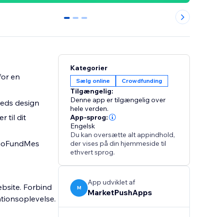
0
1
2
Kategorier
or en
Sælg online
Crowdfunding
Tilgængelig:
Denne app er tilgængelig over
steds design
hele verden.
 til dit
App-sprog:
Engelsk
Du kan oversætte alt appindhold,
d GoFundMes
der vises på din hjemmeside til
ethvert sprog.
App udviklet af
ebsite. Forbind
M
MarketPushApps
tionsoplevelse.