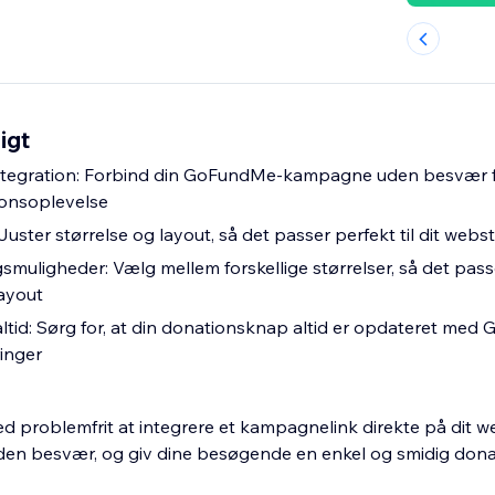
igt
egration: Forbind din GoFundMe-kampagne uden besvær f
ionsoplevelse
 Juster størrelse og layout, så det passer perfekt til dit web
smuligheder: Vælg mellem forskellige størrelser, så det passer
layout
altid: Sørg for, at din donationsknap altid er opdateret me
inger
d problemfrit at integrere et kampagnelink direkte på dit w
uden besvær, og giv dine besøgende en enkel og smidig dona