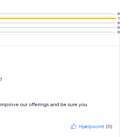
0
1
0
0
0
!
improve our offerings and be sure you
Hjælpsomt
(0)