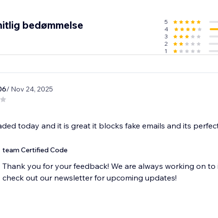
5
itlig bedømmelse
4
3
2
1
06
/ Nov 24, 2025
ded today and it is great it blocks fake emails and its perfect
team Certified Code
Thank you for your feedback! We are always working on to 
check out our newsletter for upcoming updates!