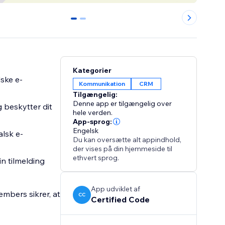
0
1
Kategorier
lske e-
Kommunikation
CRM
Tilgængelig:
Denne app er tilgængelig over
 beskytter dit
hele verden.
App-sprog:
Engelsk
alsk e-
Du kan oversætte alt appindhold,
der vises på din hjemmeside til
ethvert sprog.
in tilmelding
App udviklet af
mbers sikrer, at
CC
Certified Code