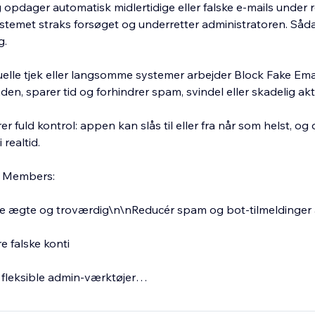
opdager automatisk midlertidige eller falske e-mails under r
ystemet straks forsøget og underretter administratoren. Så
g.
uelle tjek eller langsomme systemer arbejder Block Fake Em
den, sparer tid og forhindrer spam, svindel eller skadelig akti
 fuld kontrol: appen kan slås til eller fra når som helst, og 
 realtid.
l Members:
 ægte og troværdig\n\nReducér spam og bot-tilmeldinger
e falske konti
fleksible admin-værktøjer
yrk tilliden og sørg for, at kun gyldige medlemmer tilmelder si