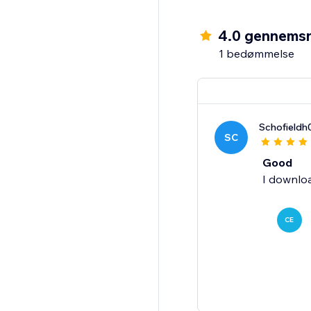
4.0 gennemsn
1 bedømmelse
Schofieldh
SC
Good
I downloa
CE