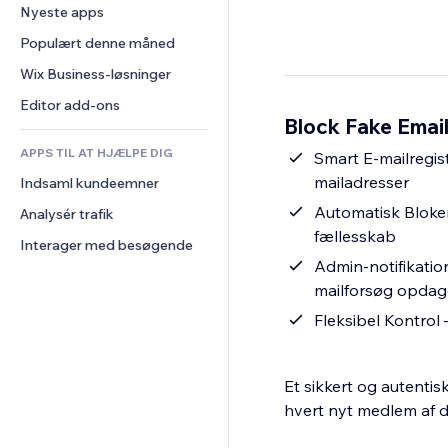
Konvertering
Lagerløsninger
Nyeste apps
PDF
Billedeffekter
Chat
Dropshipping
Fildeling
Populært denne måned
Knapper og menuer
Kommentarer
Priser og abonnement
Nyheder
Bannere og badges
Wix Business-løsninger
Telefon
Crowdfunding
Indholdsservices
Lommeregnere
Fællesskab
Editor add-ons
Mad og drikkevarer
Block Fake Emai
Teksteffekter
Søg
Anmeldelser og anbefalinger
APPS TIL AT HJÆLPE DIG
Vejr
Smart E-mailregist
CRM
mailadresser
Indsaml kundeemner
Diagrammer og tabeller
Automatisk Bloker
Analysér trafik
fællesskab
Interager med besøgende
Admin-notifikation
mailforsøg opdag
Fleksibel Kontrol 
Et sikkert og autenti
hvert nyt medlem af di