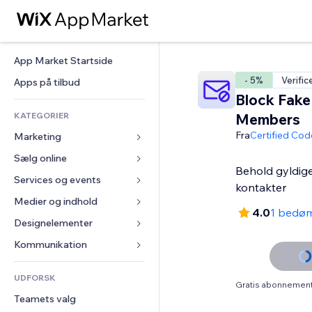
App Market Startside
- 5%
Verific
Apps på tilbud
Block Fake
KATEGORIER
Members
Fra
Certified Cod
Marketing
Sælg online
Annoncer
Behold gyldige
Mobil
Services og events
Apps til Webshops
kontakter
Statistikker
Forsendelse og levering
Medier og indhold
Hoteller
4.0
1 bedø
Sociale medier
Sælg-knapper
Events
Designelementer
Galleri
SEO
Online kurser
Restauranter
Musik
Kort og Navigation
Kommunikation 
Engagement
Print on Demand
Ejendomshandel
Podcasts
Privatliv & Sikkerhed
Formularer
Hjemmesideregister
Bogføring
UDFORSK
Bookinger
Fotografi
Ur
Blog
Gratis abonnement 
E-mail
Kuponer og loyalitet
Teamets valg
Video
Sideskabeloner
Meningsmålinger