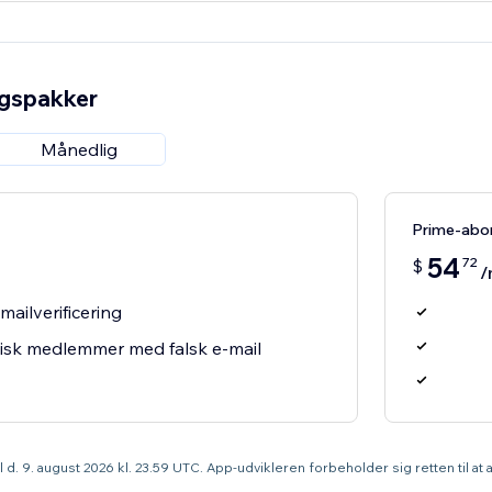
ngspakker
Månedlig
Prime-ab
54
72
$
/
ailverificering
isk medlemmer med falsk e-mail
til d. 9. august 2026 kl. 23.59 UTC. App-udvikleren forbeholder sig retten til a