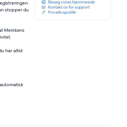
Besøg vores hjemmeside
egistreringen.
Kontakt os for support
dan stopper du
Privatlivspolitik
ail Members
vitet.
du har altid
 automatisk
g, fra i dag.