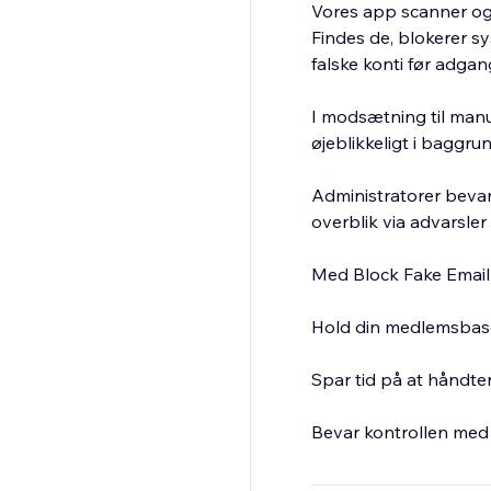
Vores app scanner og 
Findes de, blokerer s
falske konti før adgan
I modsætning til man
øjeblikkeligt i baggrun
Administratorer bevarer
overblik via advarsler i
Med Block Fake Emai
Hold din medlemsbase
Spar tid på at håndter
Bevar kontrollen med 
Beskyt din platform, st