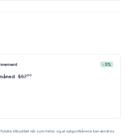
onnement
- 5%
60
måned
$
57
t afslutte tilbuddet når som helst, og at salgsvilkårene kan ændres.