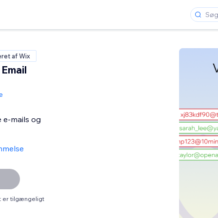
eret af Wix
 Email
e
 e-mails og
mmelse
er tilgængeligt