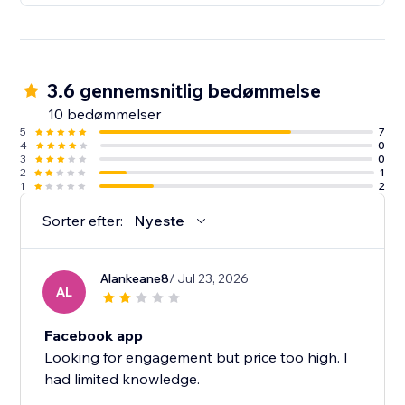
3.6 gennemsnitlig bedømmelse
10 bedømmelser
5
7
4
0
3
0
2
1
1
2
Sorter efter:
Nyeste
Alankeane8
/ Jul 23, 2026
AL
Facebook app
Looking for engagement but price too high. I
had limited knowledge.