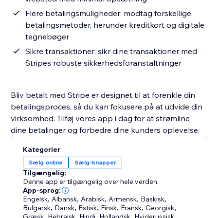
Flere betalingsmuligheder: modtag forskellige
betalingsmetoder, herunder kreditkort og digitale
tegnebøger
Sikre transaktioner: sikr dine transaktioner med
Stripes robuste sikkerhedsforanstaltninger
Bliv betalt med Stripe er designet til at forenkle din
betalingsproces, så du kan fokusere på at udvide din
virksomhed. Tilføj vores app i dag for at strømline
dine betalinger og forbedre dine kunders oplevelse.
Kategorier
Sælg online
Sælg-knapper
Tilgængelig:
Denne app er tilgængelig over hele verden.
App-sprog:
Engelsk
,
Albansk
,
Arabisk
,
Armensk
,
Baskisk
,
Bulgarsk
,
Dansk
,
Estisk
,
Finsk
,
Fransk
,
Georgisk
,
Græsk
,
Hebraisk
,
Hindi
,
Hollandsk
,
Hviderussisk
,