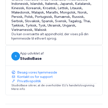
Indonesisk
,
Islandsk
,
Italiensk
,
Japansk
,
Katalansk
,
Kinesisk
,
Koreansk
,
Kroatisk
,
Lettisk
,
Litauisk
,
Makedonsk
,
Malajisk
,
Marathi
,
Mongolsk
,
Norsk
,
Persisk
,
Polsk
,
Portugisisk
,
Rumænsk
,
Russisk
,
Serbisk
,
Slovakisk
,
Spansk
,
Svensk
,
Tagalog
,
Thai
,
Tjekkisk
,
Tyrkisk
,
Tysk
,
Ukrainsk
,
Ungarsk
,
Vietnamesisk
,
Walisisk
Du kan oversætte alt appindhold, der vises på din
hjemmeside til ethvert sprog.
App udviklet af
S
StudioBase
Besøg vores hjemmeside
Kontakt os for support
Privatlivspolitik
StudioBase sikrer, at de overholder EU's handelslovgivning.
Mere info