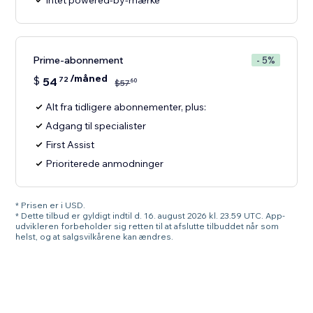
Intet powered-by-mærke
Prime-abonnement
- 5%
/måned
$
54
72
60
$
57
Alt fra tidligere abonnementer, plus:
Adgang til specialister
First Assist
Prioriterede anmodninger
* Prisen er i USD.
* Dette tilbud er gyldigt indtil d. 16. august 2026 kl. 23.59 UTC. App-
udvikleren forbeholder sig retten til at afslutte tilbuddet når som
helst, og at salgsvilkårene kan ændres.