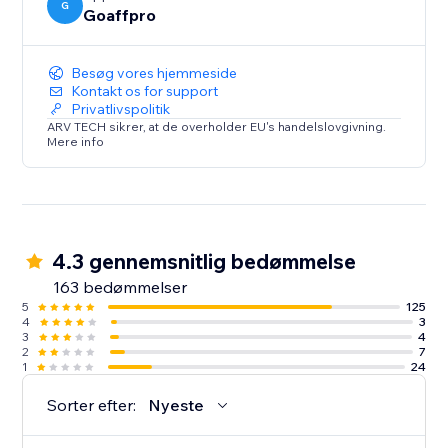
G
Goaffpro
Besøg vores hjemmeside
Kontakt os for support
Privatlivspolitik
ARV TECH sikrer, at de overholder EU's handelslovgivning.
Mere info
4.3 gennemsnitlig bedømmelse
163 bedømmelser
5
125
4
3
3
4
2
7
1
24
Sorter efter:
Nyeste