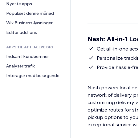
Konvertering
Lagerløsninger
Nyeste apps
PDF
Billedeffekter
Chat
Dropshipping
Fildeling
Populært denne måned
Knapper og menuer
Kommentarer
Priser og abonnement
Nyheder
Bannere og badges
Wix Business-løsninger
Telefon
Crowdfunding
Indholdsservices
Lommeregnere
Fællesskab
Editor add-ons
Mad og drikkevarer
Nash: All-in-1 Lo
Teksteffekter
Søg
Anmeldelser og anbefalinger
APPS TIL AT HJÆLPE DIG
Vejr
Get all-in-one acc
CRM
Indsaml kundeemner
Diagrammer og tabeller
Personalize tracki
Analysér trafik
Provide hassle-fr
Interager med besøgende
Nash powers local del
network of delivery p
customizing delivery
optimize routes for s
pickup options to your
exceptional service w