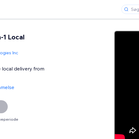
n-1 Local
ogies Inc
 local delivery from
mmelse
øveperiode