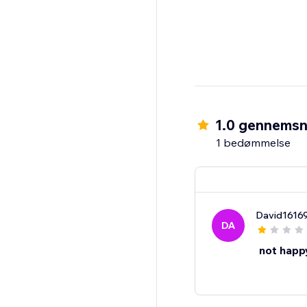
1.0 gennemsn
1 bedømmelse
David1616
DA
not happ