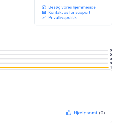
Besøg vores hjemmeside
Kontakt os for support
Privatlivspolitik
0
0
0
0
1
Hjælpsomt
(0)