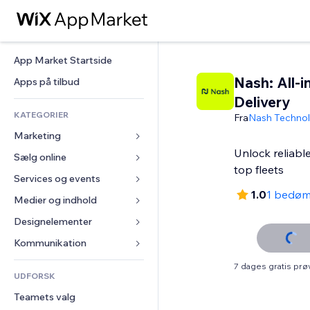
App Market Startside
Nash: All-i
Apps på tilbud
Delivery
KATEGORIER
Fra
Nash Technol
Marketing
Unlock reliable
Sælg online
Annoncer
top fleets
Mobil
Services og events
Apps til Webshops
1.0
1 bedø
Statistikker
Forsendelse og levering
Medier og indhold
Hoteller
Sociale medier
Sælg-knapper
Events
Designelementer
Galleri
SEO
Online kurser
Restauranter
Musik
Kort og Navigation
Kommunikation 
Engagement
Print on Demand
Ejendomshandel
Podcasts
Privatliv & Sikkerhed
Formularer
7 dages gratis pr
Hjemmesideregister
Bogføring
UDFORSK
Bookinger
Fotografi
Ur
Blog
E-mail
Kuponer og loyalitet
Teamets valg
Video
Sideskabeloner
Meningsmålinger