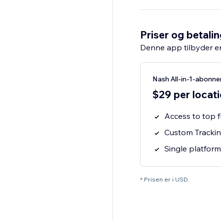
Priser og betali
Denne app tilbyder e
Nash All-in-1-abonn
$29 per locat
Access to top f
Custom Tracking
Single platform
* Prisen er i USD.