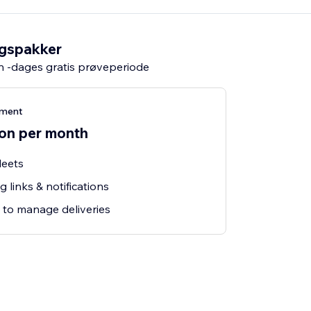
ngspakker
n -dages gratis prøveperiode
ement
ion per month
leets
 links & notifications
 to manage deliveries