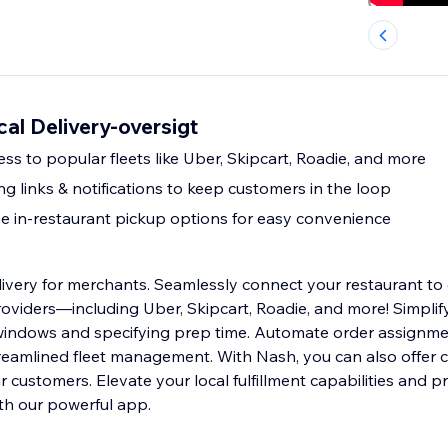
cal Delivery-oversigt
ess to popular fleets like Uber, Skipcart, Roadie, and more
ng links & notifications to keep customers in the loop
ee in-restaurant pickup options for easy convenience
ivery for merchants. Seamlessly connect your restaurant to 
roviders—including Uber, Skipcart, Roadie, and more! Simpli
 windows and specifying prep time. Automate order assignm
treamlined fleet management. With Nash, you can also offer 
 customers. Elevate your local fulfillment capabilities and p
ith our powerful app.