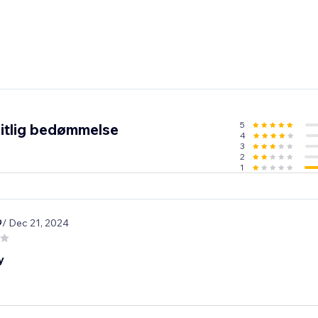
5
itlig bedømmelse
4
3
2
1
9
/ Dec 21, 2024
y