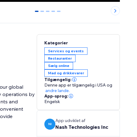
0
1
2
3
4
Kategorier
Services og events
Restauranter
Sælg online
Mad og drikkevarer
Tilgængelig:
Denne app er tilgængelig i USA
og
our global
andre lande.
fy operations by
App-sprog:
ents and
Engelsk
convenient
rovide
App udviklet af
NI
Nash Technologies Inc