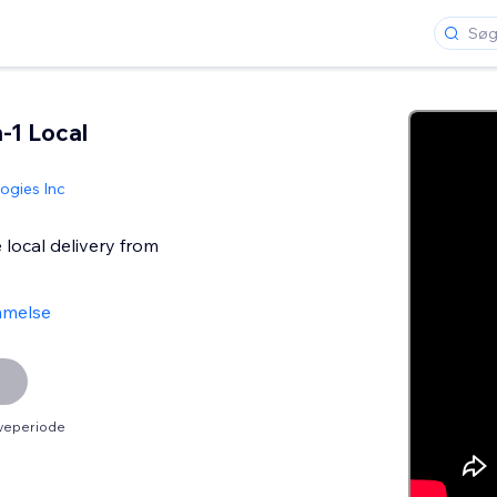
n-1 Local
ogies Inc
 local delivery from
mmelse
øveperiode