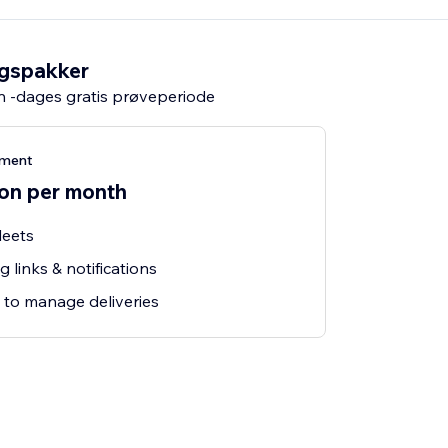
ngspakker
n -dages gratis prøveperiode
ement
ion per month
leets
 links & notifications
 to manage deliveries