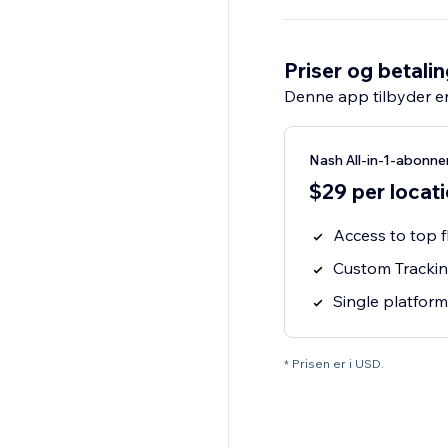
Priser og betali
Denne app tilbyder e
Nash All-in-1-abonn
$29 per locat
Access to top f
Custom Tracking
Single platform
* Prisen er i USD.