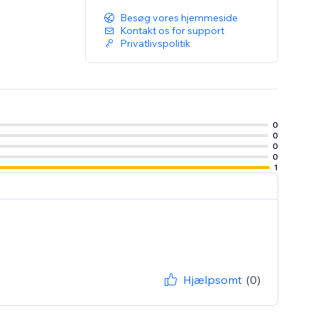
Besøg vores hjemmeside
Kontakt os for support
Privatlivspolitik
0
0
0
0
1
Hjælpsomt
(0)