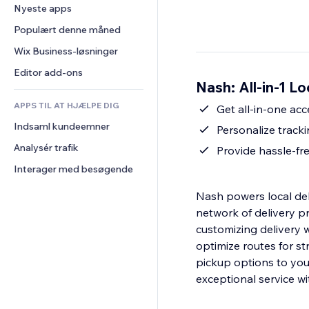
Konvertering
Lagerløsninger
Nyeste apps
PDF
Billedeffekter
Chat
Dropshipping
Fildeling
Populært denne måned
Knapper og menuer
Kommentarer
Priser og abonnement
Nyheder
Bannere og badges
Wix Business-løsninger
Telefon
Crowdfunding
Indholdsservices
Lommeregnere
Fællesskab
Editor add-ons
Mad og drikkevarer
Nash: All-in-1 Lo
Teksteffekter
Søg
Anmeldelser og anbefalinger
APPS TIL AT HJÆLPE DIG
Vejr
Get all-in-one acc
CRM
Indsaml kundeemner
Diagrammer og tabeller
Personalize tracki
Analysér trafik
Provide hassle-fr
Interager med besøgende
Nash powers local del
network of delivery p
customizing delivery
optimize routes for s
pickup options to your
exceptional service w