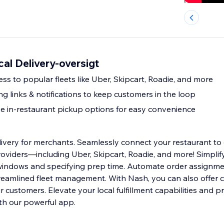
cal Delivery-oversigt
ess to popular fleets like Uber, Skipcart, Roadie, and more
ng links & notifications to keep customers in the loop
ee in-restaurant pickup options for easy convenience
ivery for merchants. Seamlessly connect your restaurant to 
roviders—including Uber, Skipcart, Roadie, and more! Simpli
 windows and specifying prep time. Automate order assignm
treamlined fleet management. With Nash, you can also offer 
 customers. Elevate your local fulfillment capabilities and p
ith our powerful app.