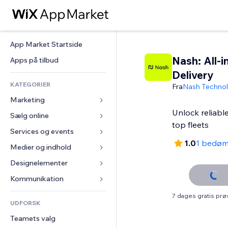
App Market Startside
Nash: All-i
Apps på tilbud
Delivery
KATEGORIER
Fra
Nash Technol
Marketing
Unlock reliable
Sælg online
Annoncer
top fleets
Mobil
Services og events
Apps til Webshops
1.0
1 bedø
Statistikker
Forsendelse og levering
Medier og indhold
Hoteller
Sociale medier
Sælg-knapper
Events
Designelementer
Galleri
SEO
Online kurser
Restauranter
Musik
Kort og Navigation
Kommunikation 
Engagement
Print on Demand
Ejendomshandel
Podcasts
Privatliv & Sikkerhed
Formularer
7 dages gratis pr
Hjemmesideregister
Bogføring
UDFORSK
Bookinger
Fotografi
Ur
Blog
E-mail
Kuponer og loyalitet
Teamets valg
Video
Sideskabeloner
Meningsmålinger