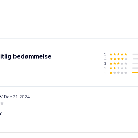
5
itlig bedømmelse
4
3
2
1
9
/ Dec 21, 2024
y