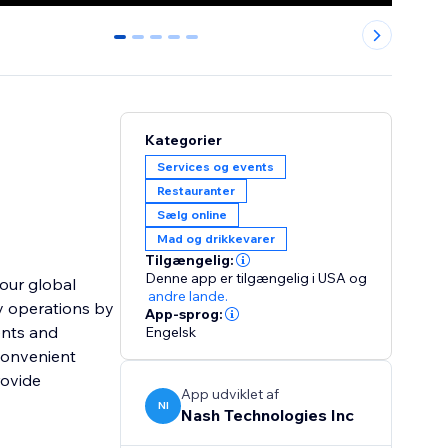
0
1
2
3
4
Kategorier
Services og events
Restauranter
Sælg online
Mad og drikkevarer
Tilgængelig:
Denne app er tilgængelig i USA
og
our global
andre lande.
fy operations by
App-sprog:
ents and
Engelsk
convenient
rovide
App udviklet af
NI
Nash Technologies Inc