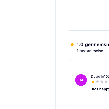
1.0 gennemsn
1 bedømmelse
David1616
DA
not happ