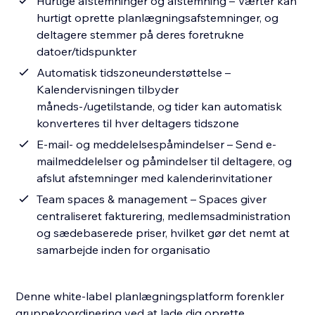
Hurtige afstemninger og afstemning – Værter kan
hurtigt oprette planlægningsafstemninger, og
deltagere stemmer på deres foretrukne
datoer/tidspunkter
Automatisk tidszoneunderstøttelse –
Kalendervisningen tilbyder
måneds-/ugetilstande, og tider kan automatisk
konverteres til hver deltagers tidszone
E-mail- og meddelelsespåmindelser – Send e-
mailmeddelelser og påmindelser til deltagere, og
afslut afstemninger med kalenderinvitationer
Team spaces & management – Spaces giver
centraliseret fakturering, medlemsadministration
og sædebaserede priser, hvilket gør det nemt at
samarbejde inden for organisatio
Denne white-label planlægningsplatform forenkler
gruppekoordinering ved at lade dig oprette