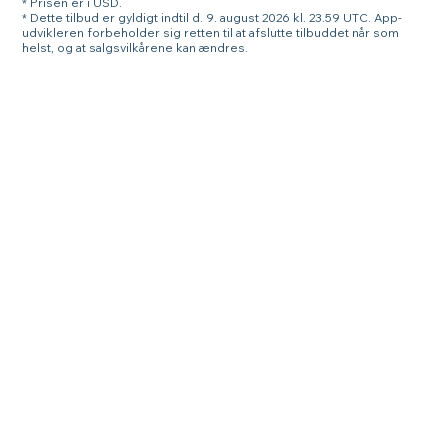
* Prisen er i USD.
* Dette tilbud er gyldigt indtil d. 9. august 2026 kl. 23.59 UTC. App-
udvikleren forbeholder sig retten til at afslutte tilbuddet når som
helst, og at salgsvilkårene kan ændres.