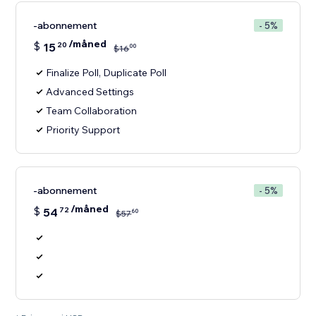
-abonnement
- 5%
/måned
$
15
20
00
$
16
Finalize Poll, Duplicate Poll
Advanced Settings
Team Collaboration
Priority Support
-abonnement
- 5%
/måned
$
54
72
60
$
57