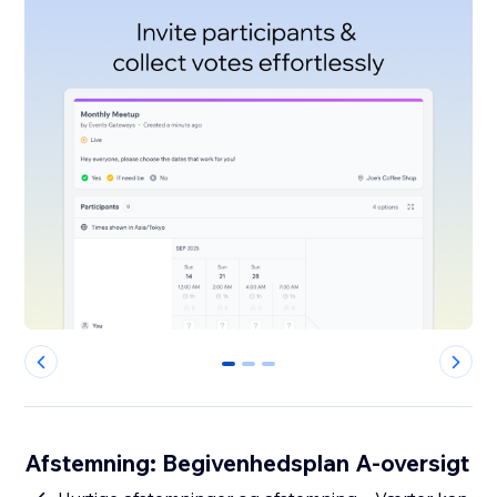
0
1
2
Afstemning: Begivenhedsplan A-oversigt