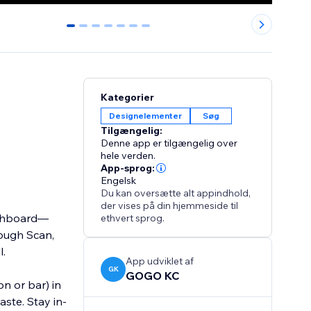
0
1
2
3
4
5
6
Kategorier
Designelementer
Søg
Tilgængelig:
Denne app er tilgængelig over
hele verden.
App-sprog:
Engelsk
Du kan oversætte alt appindhold,
der vises på din hjemmeside til
ashboard—
ethvert sprog.
rough Scan,
l.
App udviklet af
GK
GOGO KC
n or bar) in
ste. Stay in-