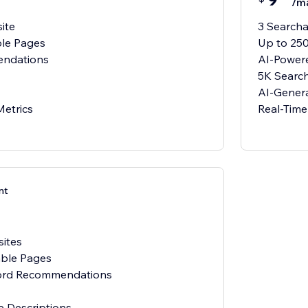
/m
ite
3 Search
ble Pages
Up to 25
ndations
AI-Power
5K Searc
AI-Genera
Metrics
Real-Time
nt
ites
able Pages
ord Recommendations
 Descriptions