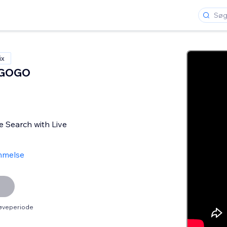
ix
 GOGO
e Search with Live
mmelse
røveperiode