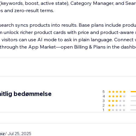
keywords, boost, active state), Category Manager, and Sear
es and zero-result terms.
search syncs products into results. Base plans include produ
 unlock richer product cards with price and product-aware 
 visitors can use AI mode to ask in plain language. Connect 
s through the App Market—open Billing & Plans in the dashb
5
itlig bedømmelse
4
3
2
1
biz
/ Jul 25, 2025