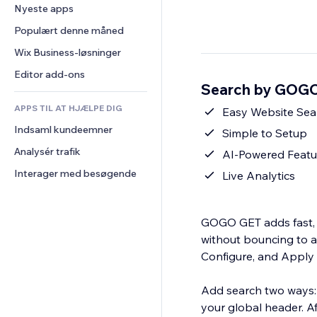
Konvertering
Lagerløsninger
Nyeste apps
PDF
Billedeffekter
Chat
Dropshipping
Fildeling
Populært denne måned
Knapper og menuer
Kommentarer
Priser og abonnement
Nyheder
Bannere og badges
Wix Business-løsninger
Telefon
Crowdfunding
Indholdsservices
Lommeregnere
Fællesskab
Editor add-ons
Mad og drikkevarer
Search by GOGO
Teksteffekter
Søg
Anmeldelser og anbefalinger
APPS TIL AT HJÆLPE DIG
Vejr
Easy Website Sea
CRM
Indsaml kundeemner
Diagrammer og tabeller
Simple to Setup
Analysér trafik
AI-Powered Featu
Interager med besøgende
Live Analytics
GOGO GET adds fast,
without bouncing to a
Configure, and Apply s
Add search two ways: a
your global header. A