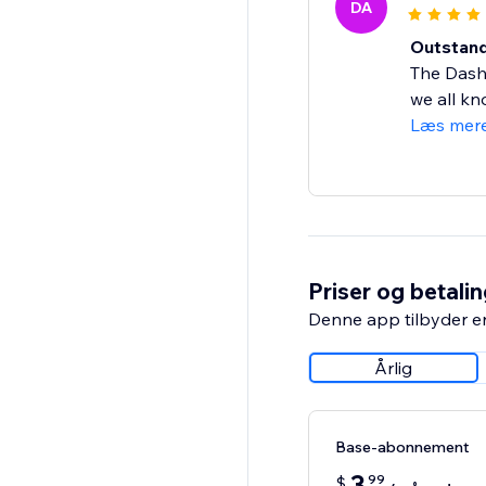
DA
Outstand
The Dashb
we all kn
Læs mer
Priser og betali
Denne app tilbyder e
Årlig
Base-abonnement
3
99
$