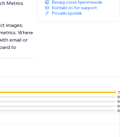
Besøg vores hjemmeside
ch Metrics
Kontakt os for support
Privatlivspolitik
ct images;
metrics. Where
with email or
oard to
1
0
0
0
0