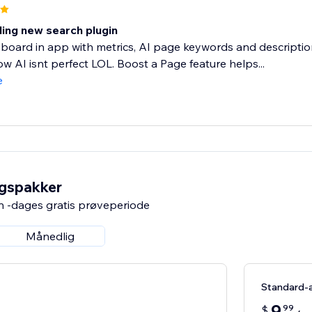
ing new search plugin
oard in app with metrics, AI page keywords and descriptions
ow AI isnt perfect LOL. Boost a Page feature helps...
e
ngspakker
n -dages gratis prøveperiode
Månedlig
Standard-
9
99
$