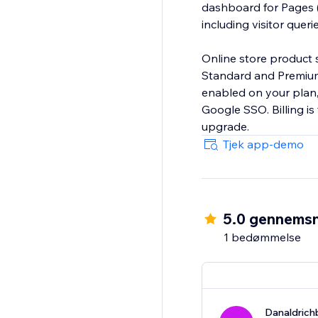
dashboard for Pages (
including visitor queri
Online store product 
Standard and Premium
enabled on your plan,
Google SSO. Billing i
upgrade.
Tjek app-demo
5.0 gennemsn
1 bedømmelse
Danaldrich