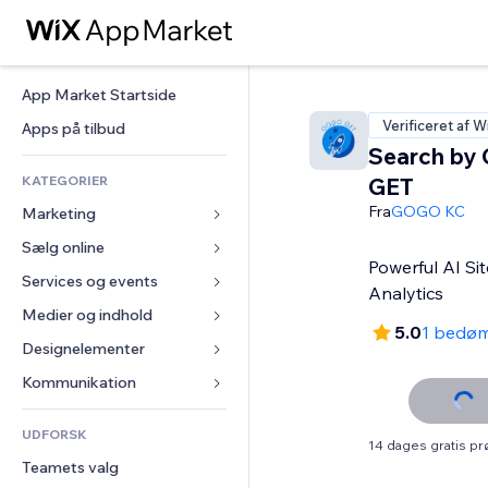
App Market Startside
Verificeret af W
Apps på tilbud
Search by
KATEGORIER
GET
Fra
GOGO KC
Marketing
Sælg online
Annoncer
Powerful AI Sit
Mobil
Services og events
Apps til Webshops
Analytics
Statistikker
Forsendelse og levering
Medier og indhold
Hoteller
5.0
1 bedø
Sociale medier
Sælg-knapper
Events
Designelementer
Galleri
SEO
Online kurser
Restauranter
Musik
Kort og Navigation
Kommunikation 
Engagement
Print on Demand
Ejendomshandel
Podcasts
Privatliv & Sikkerhed
Formularer
Hjemmesideregister
Bogføring
UDFORSK
Bookinger
Fotografi
Ur
Blog
14 dages gratis p
E-mail
Kuponer og loyalitet
Teamets valg
Video
Sideskabeloner
Meningsmålinger