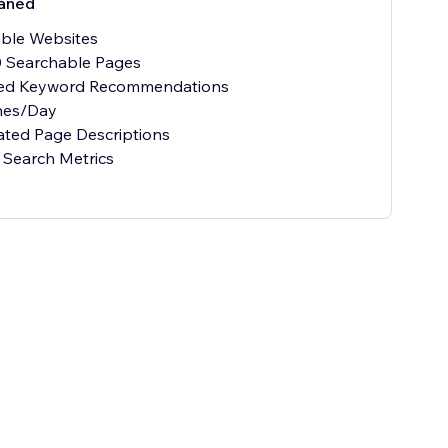
åned
able Websites
0 Searchable Pages
ed Keyword Recommendations
hes/Day
ted Page Descriptions
 Search Metrics