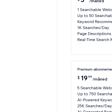
/måned
1 Searchable Webs
Up to 50 Searcha
Keyword Recomme
1K Searches/Day
Page Descriptions
Real-Time Search 
Premium-abonneme
19
99
$
/måned
5 Searchable Webs
Up to 750 Search
AI-Powered Keyw
25K Searches/Day
AI-Generated Page