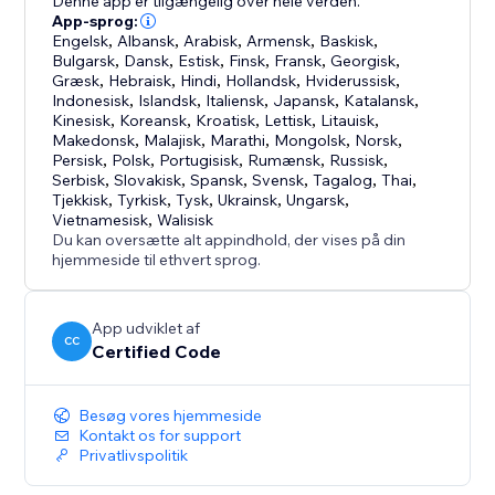
Denne app er tilgængelig over hele verden.
App-sprog:
Engelsk
,
Albansk
,
Arabisk
,
Armensk
,
Baskisk
,
Bulgarsk
,
Dansk
,
Estisk
,
Finsk
,
Fransk
,
Georgisk
,
Græsk
,
Hebraisk
,
Hindi
,
Hollandsk
,
Hviderussisk
,
Indonesisk
,
Islandsk
,
Italiensk
,
Japansk
,
Katalansk
,
Kinesisk
,
Koreansk
,
Kroatisk
,
Lettisk
,
Litauisk
,
Makedonsk
,
Malajisk
,
Marathi
,
Mongolsk
,
Norsk
,
Persisk
,
Polsk
,
Portugisisk
,
Rumænsk
,
Russisk
,
Serbisk
,
Slovakisk
,
Spansk
,
Svensk
,
Tagalog
,
Thai
,
Tjekkisk
,
Tyrkisk
,
Tysk
,
Ukrainsk
,
Ungarsk
,
Vietnamesisk
,
Walisisk
Du kan oversætte alt appindhold, der vises på din
hjemmeside til ethvert sprog.
App udviklet af
CC
Certified Code
Besøg vores hjemmeside
Kontakt os for support
Privatlivspolitik