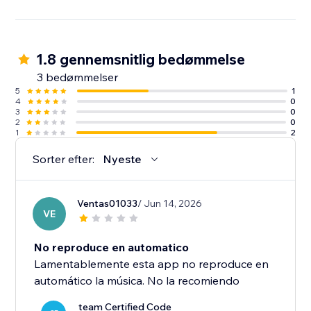
1.8 gennemsnitlig bedømmelse
3 bedømmelser
5
1
4
0
3
0
2
0
1
2
Sorter efter:
Nyeste
Ventas01033
/ Jun 14, 2026
VE
No reproduce en automatico
Lamentablemente esta app no reproduce en
automático la música. No la recomiendo
team Certified Code