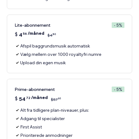
Lite-abonnement
- 5%
/måned
$
4
56
80
$
4
Afspil baggrundsmusik automatisk
Vælg mellem over 1000 royaltyfri numre
Upload din egen musik
Prime-abonnement
- 5%
/måned
$
54
72
60
$
57
Alt fra tidligere plan-niveauer, plus:
Adgang til specialister
First Assist
Prioriterede anmodninger