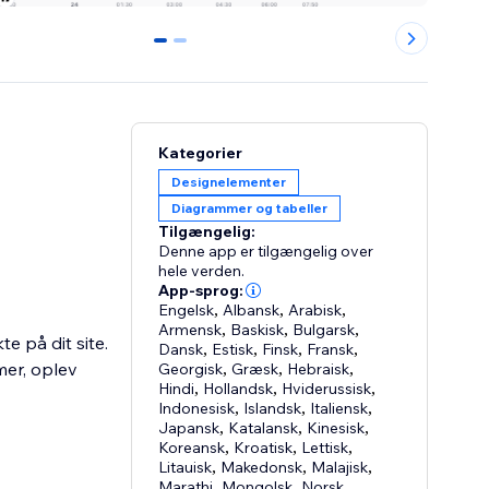
0
1
Kategorier
Designelementer
Diagrammer og tabeller
Tilgængelig:
Denne app er tilgængelig over
hele verden.
App-sprog:
Engelsk
,
Albansk
,
Arabisk
,
Armensk
,
Baskisk
,
Bulgarsk
,
te på dit site.
Dansk
,
Estisk
,
Finsk
,
Fransk
,
mer, oplev
Georgisk
,
Græsk
,
Hebraisk
,
Hindi
,
Hollandsk
,
Hviderussisk
,
Indonesisk
,
Islandsk
,
Italiensk
,
Japansk
,
Katalansk
,
Kinesisk
,
Koreansk
,
Kroatisk
,
Lettisk
,
Litauisk
,
Makedonsk
,
Malajisk
,
Marathi
,
Mongolsk
,
Norsk
,