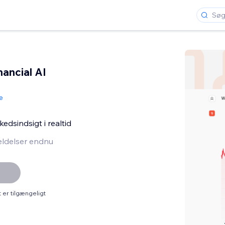
nancial AI
e
edsindsigt i realtid
ldelser endnu
er tilgængeligt