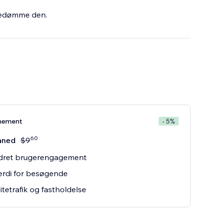
bedømme den.
nement
- 5%
60
åned
$
9
dret brugerengagement
rdi for besøgende
itetrafik og fastholdelse