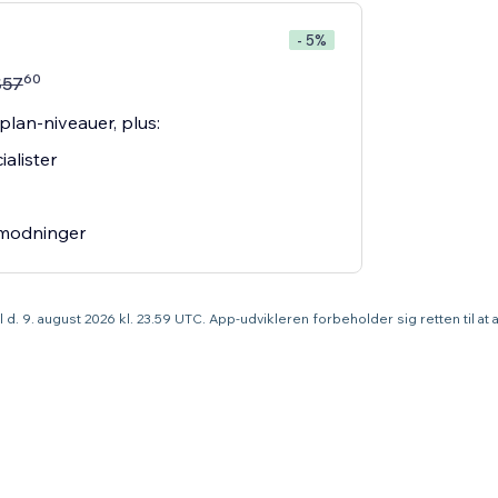
- 5%
60
$
57
e plan-niveauer, plus:
ialister
nmodninger
til d. 9. august 2026 kl. 23.59 UTC. App-udvikleren forbeholder sig retten til a