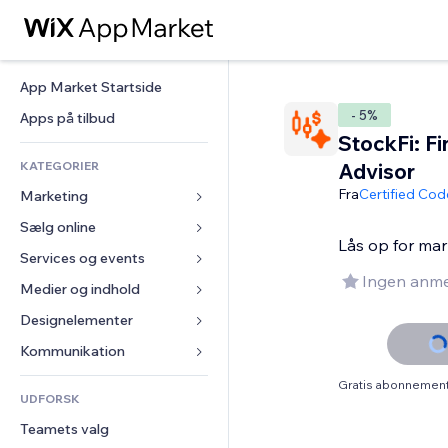
App Market Startside
- 5%
Apps på tilbud
StockFi: Fi
KATEGORIER
Advisor
Fra
Certified Cod
Marketing
Sælg online
Annoncer
Lås op for mark
Mobil
Services og events
Apps til Webshops
Ingen anme
Statistikker
Forsendelse og levering
Medier og indhold
Hoteller
Sociale medier
Sælg-knapper
Events
Designelementer
Galleri
SEO
Online kurser
Restauranter
Musik
Kort og Navigation
Kommunikation 
Engagement
Print on Demand
Ejendomshandel
Podcasts
Privatliv & Sikkerhed
Formularer
Gratis abonnement 
Hjemmesideregister
Bogføring
UDFORSK
Bookinger
Fotografi
Ur
Blog
E-mail
Kuponer og loyalitet
Teamets valg
Video
Sideskabeloner
Meningsmålinger