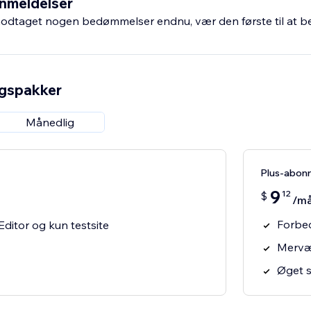
nmeldelser
odtaget nogen bedømmelser endnu, vær den første til at 
ngspakker
Månedlig
Plus-abon
9
12
$
/m
Forbe
Editor og kun testsite
Mervæ
Øget s