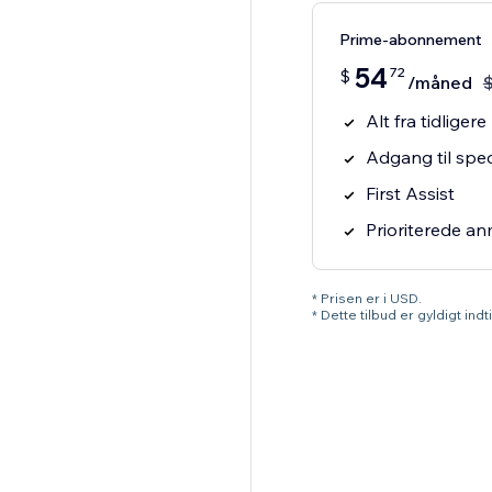
Prime-abonnement
54
72
$
/måned
Alt fra tidliger
Adgang til spec
First Assist
Prioriterede a
* Prisen er i USD.
* Dette tilbud er gyldigt ind