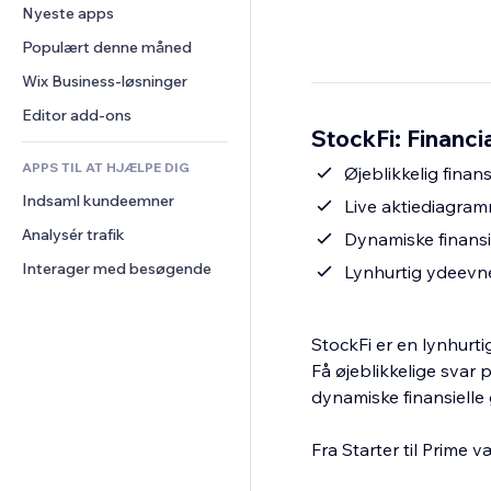
Konvertering
Lagerløsninger
Nyeste apps
PDF
Billedeffekter
Chat
Dropshipping
Fildeling
Populært denne måned
Knapper og menuer
Kommentarer
Priser og abonnement
Nyheder
Bannere og badges
Wix Business-løsninger
Telefon
Crowdfunding
Indholdsservices
Lommeregnere
Fællesskab
Editor add-ons
Mad og drikkevarer
StockFi: Financi
Teksteffekter
Søg
Anmeldelser og anbefalinger
APPS TIL AT HJÆLPE DIG
Vejr
Øjeblikkelig finan
CRM
Indsaml kundeemner
Diagrammer og tabeller
Live aktiediagram
Analysér trafik
Dynamiske finansie
Interager med besøgende
Lynhurtig ydeevne:
StockFi er en lynhurtig
Få øjeblikkelige svar 
dynamiske finansielle
Fra Starter til Prime 