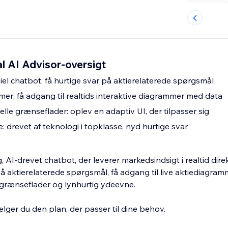
al AI Advisor-oversigt
siel chatbot: få hurtige svar på aktierelaterede spørgsmål
mer: få adgang til realtids interaktive diagrammer med data
lle grænseflader: oplev en adaptiv UI, der tilpasser sig
 drevet af teknologi i topklasse, nyd hurtige svar
, AI-drevet chatbot, der leverer markedsindsigt i realtid direk
på aktierelaterede spørgsmål, få adgang til live aktiediagram
 grænseflader og lynhurtig ydeevne.
vælger du den plan, der passer til dine behov.