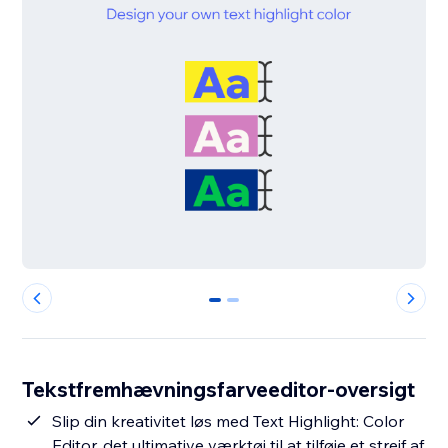
0
1
Tekstfremhævningsfarveeditor-oversigt
Slip din kreativitet løs med Text Highlight: Color
Editor, det ultimative værktøj til at tilføje et strejf af