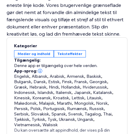
eneste linje kode. Vores brugervenlige grænseflade
gør det nemt at forvandle din almindelige tekst til
fængslende visuals og tilføje et strejf af stil til ethvert
dokument eller enhver præsentation. Slip din
kreativitet løs, og lad din fremhævede tekst skinne.
Kategorier
Medier og indhold
Teksteffekter
Tilgængelig:
Denne app er tilgængelig over hele verden.
App-sprog:
Engelsk
,
Albansk
,
Arabisk
,
Armensk
,
Baskisk
,
Bulgarsk
,
Dansk
,
Estisk
,
Finsk
,
Fransk
,
Georgisk
,
Græsk
,
Hebraisk
,
Hindi
,
Hollandsk
,
Hviderussisk
,
Indonesisk
,
Islandsk
,
Italiensk
,
Japansk
,
Katalansk
,
Kinesisk
,
Koreansk
,
Kroatisk
,
Lettisk
,
Litauisk
,
Makedonsk
,
Malajisk
,
Marathi
,
Mongolsk
,
Norsk
,
Persisk
,
Polsk
,
Portugisisk
,
Rumænsk
,
Russisk
,
Serbisk
,
Slovakisk
,
Spansk
,
Svensk
,
Tagalog
,
Thai
,
Tjekkisk
,
Tyrkisk
,
Tysk
,
Ukrainsk
,
Ungarsk
,
Vietnamesisk
,
Walisisk
Du kan oversætte alt appindhold, der vises på din