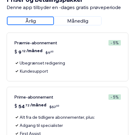
Denne app tilbyder en -dages gratis prøveperiode
Årlig
Månedlig
Præmie-abonnement
- 5%
/måned
$
9
12
60
$
9
Ubegrænset redigering
Kundesupport
Prime-abonnement
- 5%
/måned
$
54
72
60
$
57
Alt fra de tidligere abonnementer, plus:
Adgang til specialister
First Assist