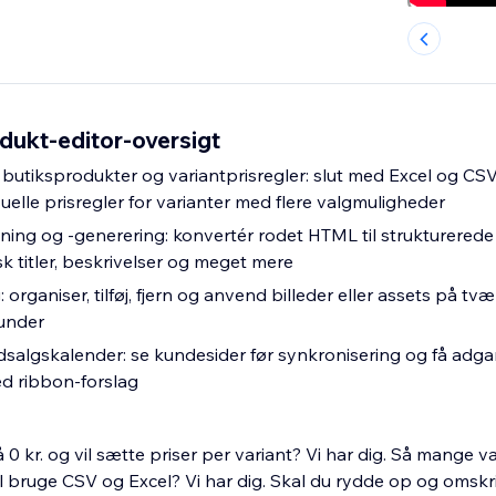
odukt-editor-oversigt
 butiksprodukter og variantprisregler: slut med Excel og CSV, 
elle prisregler for varianter med flere valgmuligheder
ing og -generering: konvertér rodet HTML til strukturerede
k titler, beskrivelser og meget mere
organiser, tilføj, fjern og anvend billeder eller assets på tvær
under
dsalgskalender: se kundesider før synkronisering og få adgan
d ribbon-forslag
 0 kr. og vil sætte priser per variant? Vi har dig. Så mange 
al bruge CSV og Excel? Vi har dig. Skal du rydde op og omsk