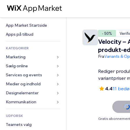
App Market Startside
- 50%
Verifi
Apps på tilbud
Velocity – 
KATEGORIER
produkt-ed
Fra
Variants & Op
Marketing
Sælg online
Annoncer
Rediger produ
Mobil
Services og events
Apps til Webshops
variantpriser 
Statistikker
Forsendelse og levering
Medier og indhold
Hoteller
4.4
11 bed
Sociale medier
Sælg-knapper
Events
Designelementer
Galleri
SEO
Online kurser
Restauranter
Musik
Kort og Navigation
Kommunikation 
Engagement
Print on Demand
Ejendomshandel
Podcasts
Privatliv & Sikkerhed
Formularer
Hjemmesideregister
Bogføring
UDFORSK
Bookinger
Fotografi
Ur
Blog
Gratis abonnement 
E-mail
Kuponer og loyalitet
Teamets valg
Video
Sideskabeloner
Meningsmålinger