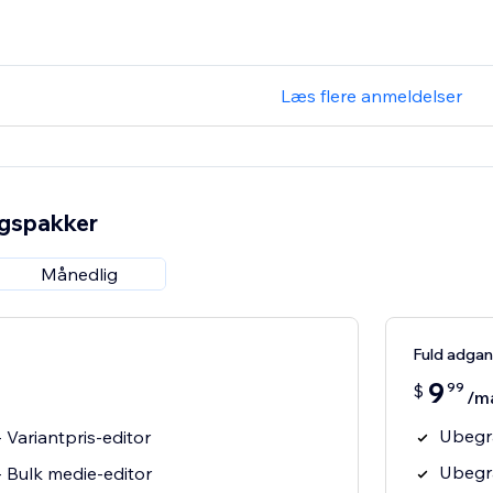
Læs flere anmeldelser
ngspakker
Månedlig
Fuld adga
9
99
$
/m
Ubegræ
 Variantpris-editor
Ubegræ
 Bulk medie-editor