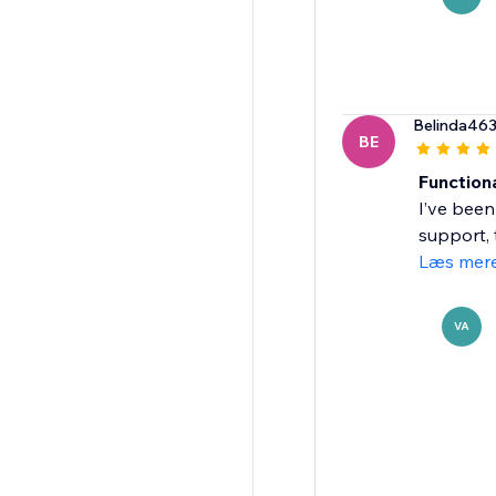
Belinda46
BE
Function
I’ve been
support, 
Læs mer
VA