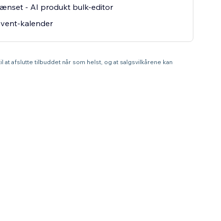
nset - AI produkt bulk-editor
event-kalender
l at afslutte tilbuddet når som helst, og at salgsvilkårene kan