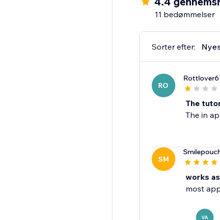
4.4 gennemsn
11 bedømmelser
Sorter efter:
Nyes
Rottlover6
RO
The tutor
The in ap
Smilepouc
SM
works as
most apps
VA