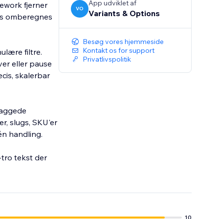
App udviklet af
ework fjerner
VO
Variants & Options
pris omberegnes
Besøg vores hjemmeside
Kontakt os for support
lære filtre.
Privatlivspolitik
er eller pause
cis, skalerbar
 taggede
r, slugs, SKU'er
én handling.
tro tekst der
10