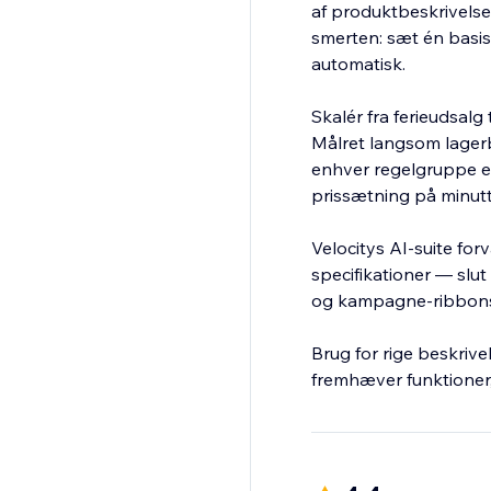
af produktbeskrivelser
smerten: sæt én basisp
automatisk.
Skalér fra ferieudsal
Målret langsom lagerb
enhver regelgruppe ef
prissætning på minutt
Velocitys AI-suite fo
specifikationer — slut
og kampagne-ribbons o
Brug for rige beskriv
fremhæver funktioner, 