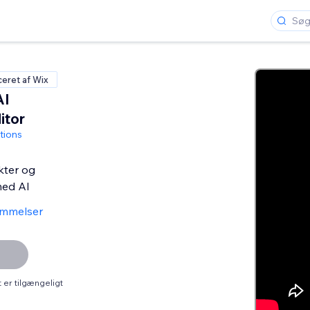
ceret af Wix
AI
itor
tions
kter og
med AI
ømmelser
er tilgængeligt