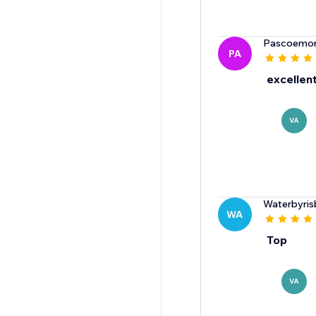
Pascoemor
PA
excellent
VA
Waterbyris
WA
Top
VA