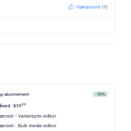
Hjælpsomt
(1)
ng-abonnement
- 50%
99
åned
$
19
nset - Variantpris-editor
nset - Bulk medie-editor