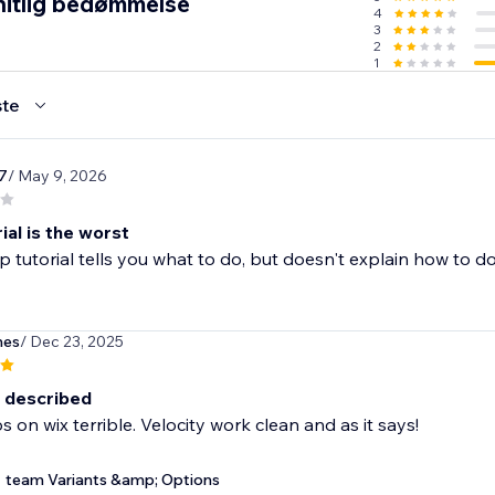
itlig bedømmelse
4
3
2
1
te
7
/ May 9, 2026
ial is the worst
p tutorial tells you what to do, but doesn't explain how to do i
hes
/ Dec 23, 2025
 described
 on wix terrible. Velocity work clean and as it says!
team Variants &amp; Options