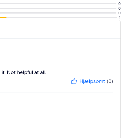
0
0
0
1
t. Not helpful at all.
Hjælpsomt
(0)