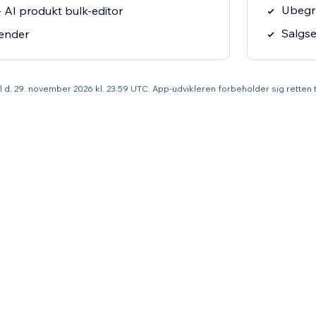
Ubegræ
 AI produkt bulk-editor
Salgs
ender
til d. 29. november 2026 kl. 23.59 UTC. App-udvikleren forbeholder sig retten ti