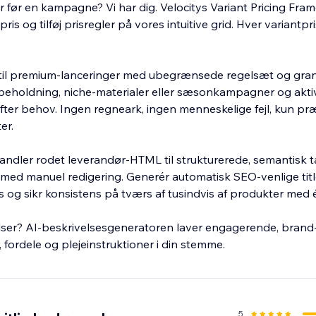
 før en kampagne? Vi har dig. Velocitys Variant Pricing Fram
ris og tilføj prisregler på vores intuitive grid. Hver variant
g til premium-lanceringer med ubegrænsede regelsæt og granu
eholdning, niche-materialer eller sæsonkampagner og aktiv
ter behov. Ingen regneark, ingen menneskelige fejl, kun præ
er.
rvandler rodet leverandør-HTML til strukturerede, semantisk
 med manuel redigering. Generér automatisk SEO-venlige title
g sikr konsistens på tværs af tusindvis af produkter med 
elser? AI-beskrivelsesgeneratoren laver engagerende, brand-
fordele og plejeinstruktioner i din stemme.
5