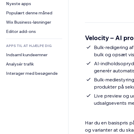
Konvertering
Lagerløsninger
Nyeste apps
PDF
Billedeffekter
Chat
Dropshipping
Fildeling
Populært denne måned
Knapper og menuer
Kommentarer
Priser og abonnement
Nyheder
Bannere og badges
Wix Business-løsninger
Telefon
Crowdfunding
Indholdsservices
Lommeregnere
Fællesskab
Editor add-ons
Mad og drikkevarer
Velocity – AI pr
Teksteffekter
Søg
Anmeldelser og anbefalinger
APPS TIL AT HJÆLPE DIG
Vejr
Bulk-redigering af
CRM
bulk og opsæt visu
Indsaml kundeemner
Diagrammer og tabeller
AI-indholdsoprydn
Analysér trafik
generér automatis
Interager med besøgende
Bulk-mediestyring: 
produkter på sek
Live preview og u
udsalgsevents me
Har du en basispris på
og varianter at du sk