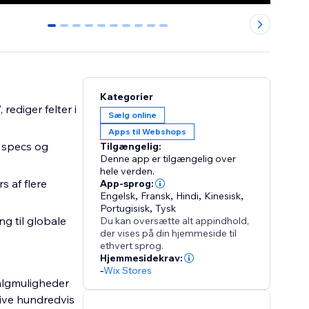
0
1
2
3
4
5
6
7
8
9
Kategorier
rediger felter i
Sælg online
Apps til Webshops
 specs og
Tilgængelig:
Denne app er tilgængelig over
hele verden.
s af flere
App-sprog:
Engelsk
,
Fransk
,
Hindi
,
Kinesisk
,
Portugisisk
,
Tysk
g til globale
Du kan oversætte alt appindhold,
der vises på din hjemmeside til
ethvert sprog.
Hjemmesidekrav:
-
Wix Stores
valgmuligheder
rive hundredvis