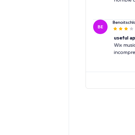
Benoitschl
BE
useful a
Wix music
incompreh