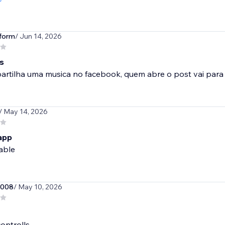
form
/ Jun 14, 2026
s
artilha uma musica no facebook, quem abre o post vai par
/ May 14, 2026
 app
able
2008
/ May 10, 2026
controlls