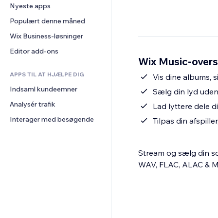
Konvertering
Lagerløsninger
Nyeste apps
PDF
Billedeffekter
Chat
Dropshipping
Fildeling
Populært denne måned
Knapper og menuer
Kommentarer
Priser og abonnement
Nyheder
Bannere og badges
Wix Business-løsninger
Telefon
Crowdfunding
Indholdsservices
Lommeregnere
Fællesskab
Editor add-ons
Mad og drikkevarer
Wix Music-overs
Teksteffekter
Søg
Anmeldelser og anbefalinger
APPS TIL AT HJÆLPE DIG
Vejr
Vis dine albums, si
CRM
Indsaml kundeemner
Diagrammer og tabeller
Sælg din lyd uden
Analysér trafik
Lad lyttere dele 
Interager med besøgende
Tilpas din afspille
Stream og sælg din sound 
WAV, FLAC, ALAC & MP3,