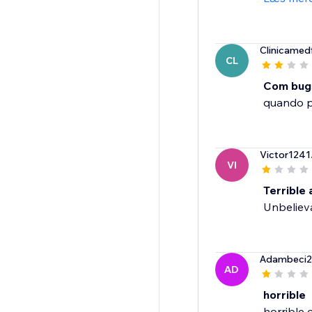
Clinicamed
CL
Com bug
quando p
Victor1241
VI
Terrible
Unbeliev
Adambeci
AD
horrible
horrible 