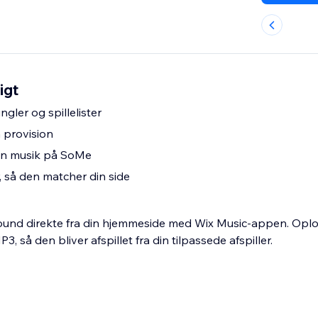
igt
ngler og spillelister
 provision
din musik på SoMe
r, så den matcher din side
direkte fra din hjemmeside med Wix Music-appen. Opload din musik i
 så den bliver afspillet fra din tilpassede afspiller.