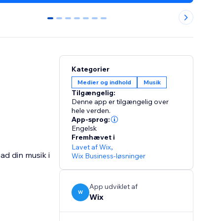
0
1
2
3
4
5
6
Kategorier
Medier og indhold
Musik
Tilgængelig:
Denne app er tilgængelig over
hele verden.
App-sprog:
Engelsk
Fremhævet i
Lavet af Wix
,
Wix Business-løsninger
App udviklet af
W
Wix