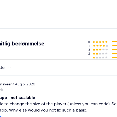
5
itlig bedømmelse
4
r
3
2
1
te
nsveen
/ Aug 5, 2026
app - not scalable
e to change the size of the player (unless you can code). Se
pp. Why else would you not fix such a basic...
e