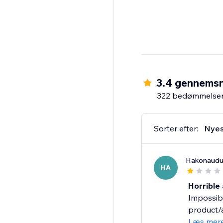
3.4 gennemsn
322 bedømmelse
Sorter efter:
Nyes
Hakonaudu
HA
Horrible 
Impossibl
product/a
Læs mer