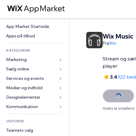
App Market Startside
Wix Music
Apps på tilbud
Fra
Wix
KATEGORIER
Stream og sæl
Marketing
player
Sælg online
Annoncer
3.4
322 be
Mobil
Services og events
Apps til Webshops
Statistikker
Forsendelse og levering
Medier og indhold
Hoteller
Sociale medier
Sælg-knapper
Events
Designelementer
Galleri
SEO
Online kurser
Restauranter
Musik
Kort og Navigation
Kommunikation 
Gratis at installere
Engagement
Print on Demand
Ejendomshandel
Podcasts
Privatliv & Sikkerhed
Formularer
Hjemmesideregister
Bogføring
UDFORSK
Bookinger
Fotografi
Ur
Blog
E-mail
Kuponer og loyalitet
Teamets valg
Video
Sideskabeloner
Meningsmålinger