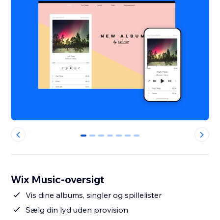
0
1
2
3
4
5
6
Wix Music-oversigt
Vis dine albums, singler og spillelister
Sælg din lyd uden provision