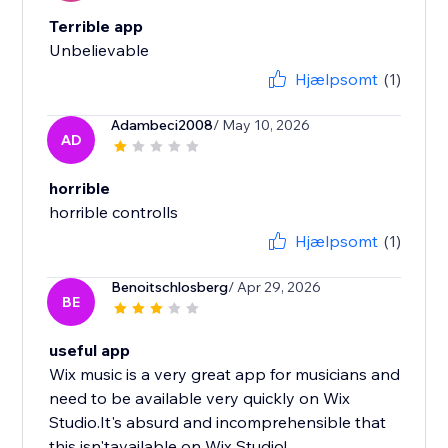
Terrible app
Unbelievable
Hjælpsomt
(1)
Adambeci2008
/ May 10, 2026
AD
horrible
horrible controlls
Hjælpsomt
(1)
Benoitschlosberg
/ Apr 29, 2026
BE
useful app
Wix music is a very great app for musicians and
need to be available very quickly on Wix
Studio.It's absurd and incomprehensible that
this isn'tavailable on Wix Studio!