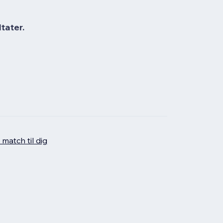
tater.
 match til dig