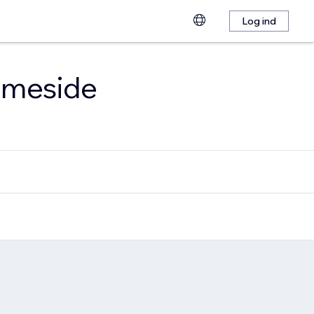
Log ind
emmeside