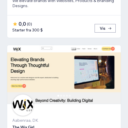
We elevate brands with Websites, Products & Branding
Designs.
0,0
(
0
)
Vis
Starter fra 300 $
Aabenraa, DK
The Wix Girl