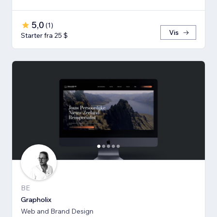
5,0
(
1
)
Vis
Starter fra 25 $
BE
Grapholix
Web and Brand Design