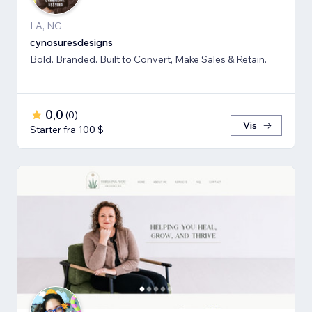
LA, NG
cynosuresdesigns
Bold. Branded. Built to Convert, Make Sales & Retain.
0,0
(
0
)
Vis
Starter fra 100 $