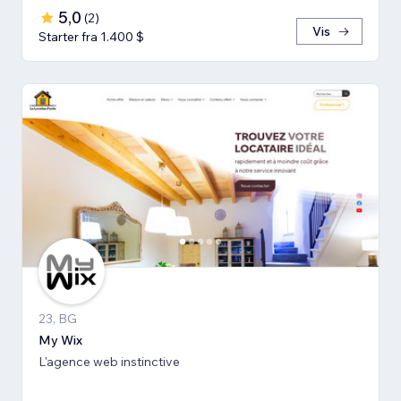
5,0
(
2
)
Vis
Starter fra 1.400 $
23, BG
My Wix
L'agence web instinctive