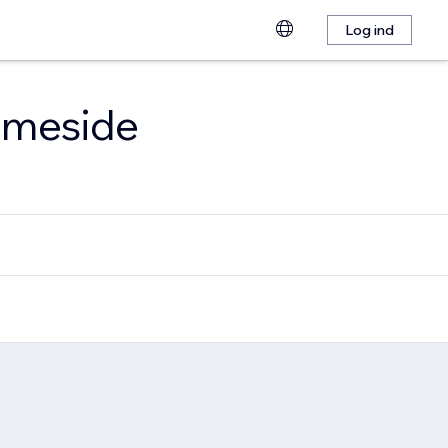
Log ind
emmeside