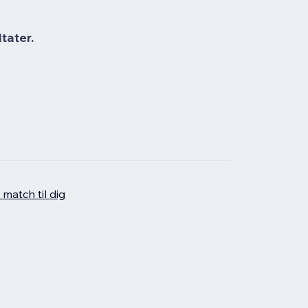
tater.
 match til dig