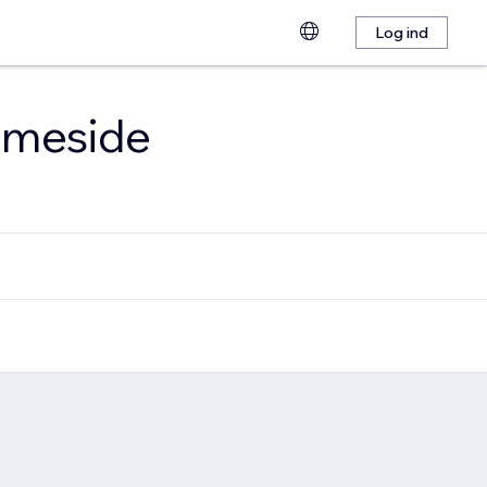
Log ind
emmeside