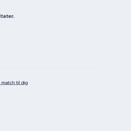
tater.
 match til dig