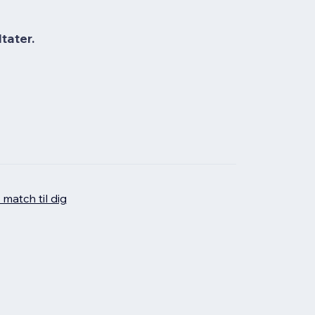
tater.
 match til dig