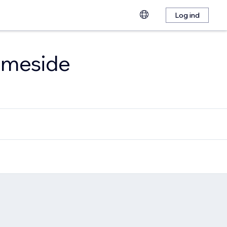
Log ind
emmeside