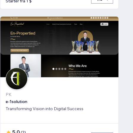
Starter fra 1 $
PK
e-1solution
Transforming Vision into Digital Success
5,0
(
2
)