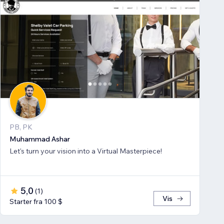
PB, PK
Muhammad Ashar
Let's turn your vision into a Virtual Masterpiece!
5,0
(
1
)
Vis
Starter fra 100 $