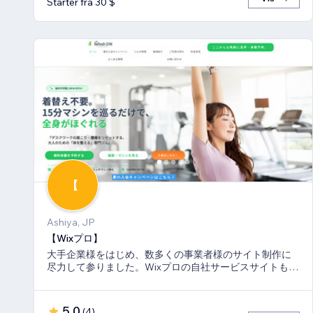
Starter fra 30 $
【
Ashiya, JP
【Wixプロ】
大手企業様をはじめ、数多くの事業者様のサイト制作に
尽力して参りました。Wixプロの自社サービスサイトも多
数キーワードでSEO1位を獲得。
5,0
(
4
)