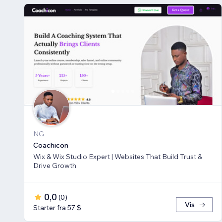
NG
Coachicon
Wix & Wix Studio Expert | Websites That Build Trust &
Drive Growth
0,0
(
0
)
Vis
Starter fra 57 $