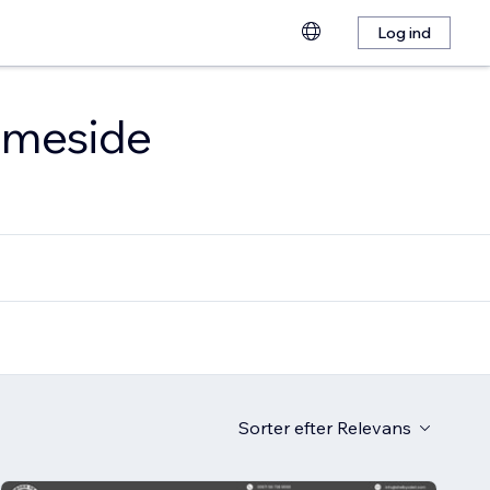
Log ind
emmeside
Sorter efter
Relevans