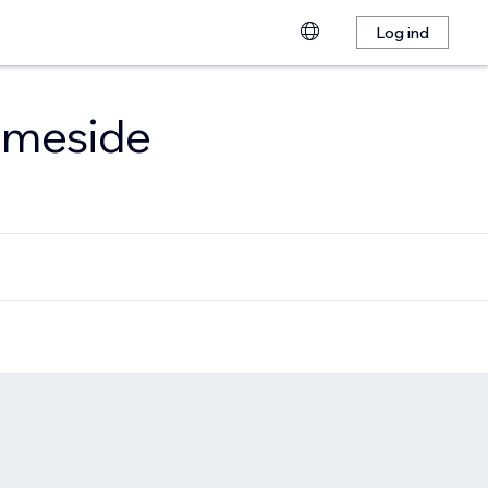
Log ind
emmeside