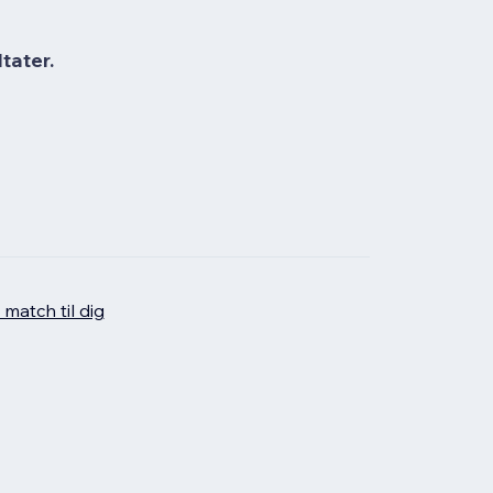
tater.
 match til dig