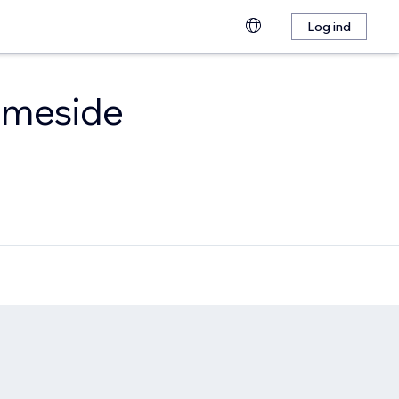
Log ind
emmeside