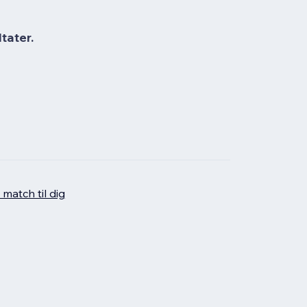
tater.
 match til dig