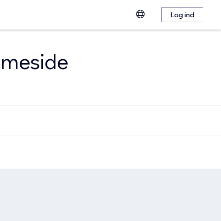
Log ind
emmeside