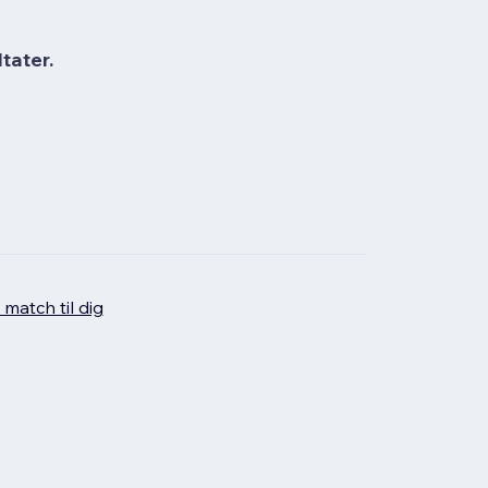
tater.
 match til dig