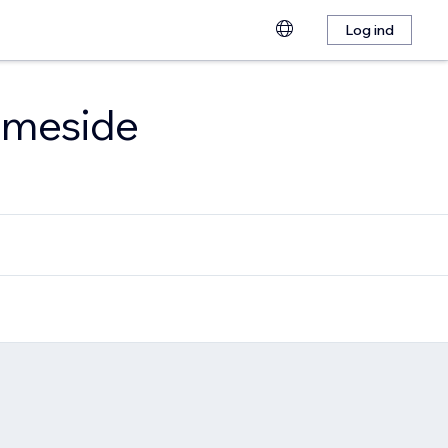
Log ind
emmeside