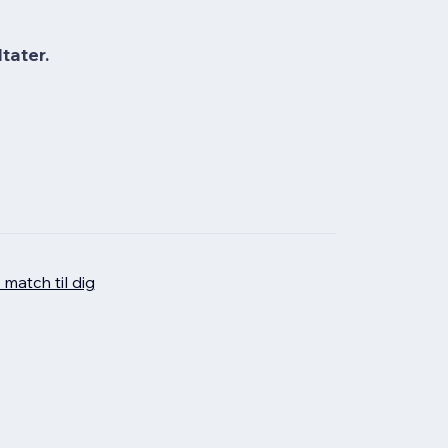
tater.
 match til dig