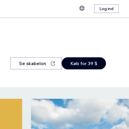
Log ind
Se skabelon
Køb for 39 $