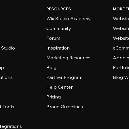
RESOURCES
MORE F
Wix Studio Academy
Website
t
Community
Websit
Forum
Websit
 Studio
Inspiration
eComme
Marketing Resources
Appoin
ap
Blog
Portfol
utions
Partner Program
Blog W
Help Center
Pricing
 Tools
Brand Guidelines
tegrations