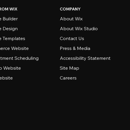
ROM WIX
COMPANY
 Builder
About Wix
e Design
About Wix Studio
e Templates
Contact Us
rce Website
Press & Media
tment Scheduling
Accessibility Statement
io Website
Site Map
ebsite
Careers