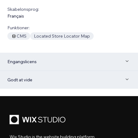
Skabelonsprog:
Français
Funktioner:
CMS
Located Store Locator Map
Engangslicens
Godt at vide
Wix Studio is the website building platform