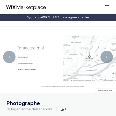
Bygget på
til designeksperter
Photographe
Ingen anmeldelser endnu
1