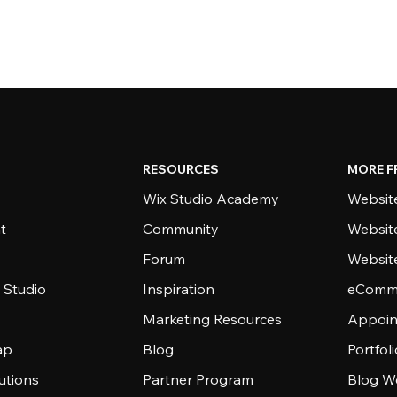
RESOURCES
MORE F
Wix Studio Academy
Website
t
Community
Websit
Forum
Websit
 Studio
Inspiration
eComme
Marketing Resources
Appoin
ap
Blog
Portfol
utions
Partner Program
Blog W