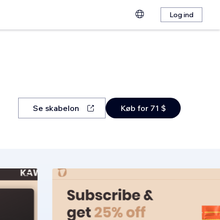
Log ind
Se skabelon
Køb for 71 $