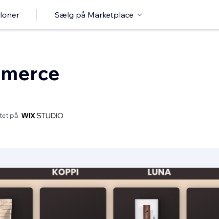
loner
Sælg på Marketplace
mmerce
tet på