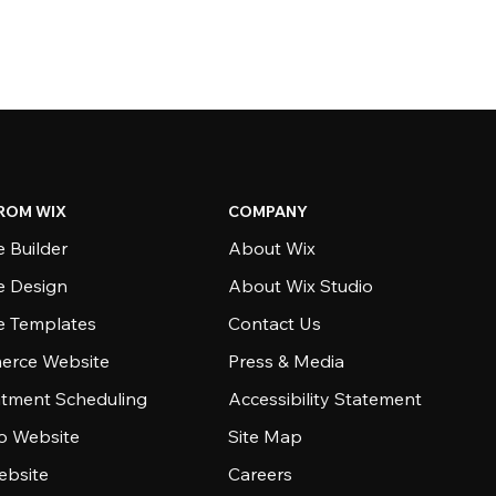
ROM WIX
COMPANY
 Builder
About Wix
e Design
About Wix Studio
e Templates
Contact Us
rce Website
Press & Media
tment Scheduling
Accessibility Statement
io Website
Site Map
ebsite
Careers