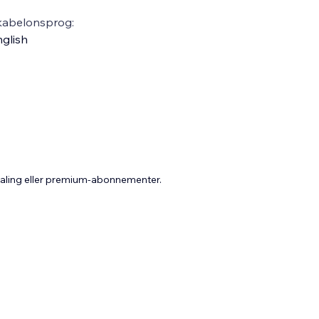
kabelonsprog:
glish
taling eller premium-abonnementer.