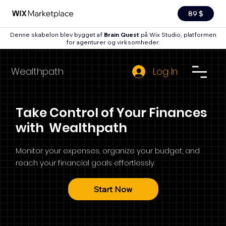
89 $
Denne skabelon blev bygget af
Brain Quest
på Wix Studio, platformen
for agenturer og virksomheder
.