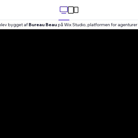
blev bygget af
Bureau Beau
på Wix Studio, platformen for agenture