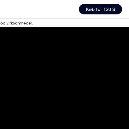
Køb for 120 $
r og virksomheder
.