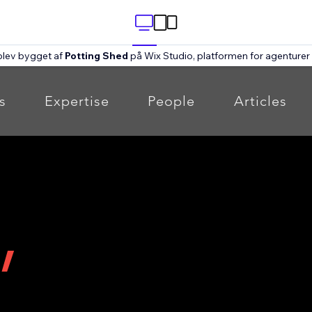
blev bygget af
Potting Shed
på Wix Studio, platformen for agenture