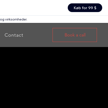
Køb for 99 $
r og virksomheder
.