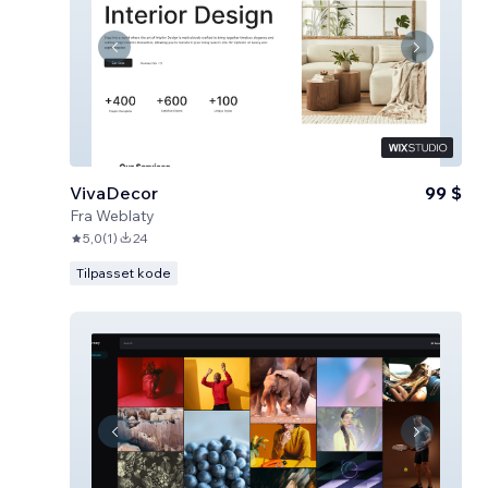
VivaDecor
99 $
Fra
Weblaty
5,0
(
1
)
24
Tilpasset kode