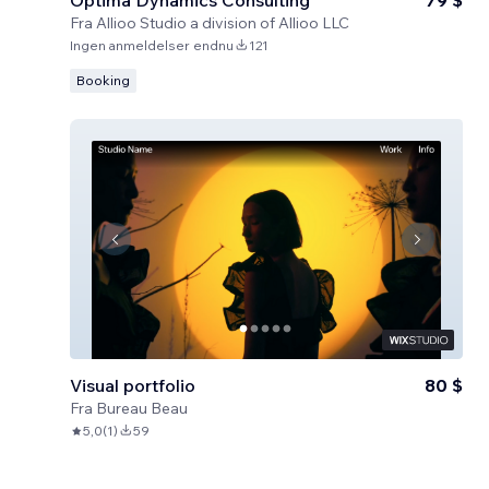
Optima Dynamics Consulting
79 $
Fra
Allioo Studio a division of Allioo LLC
Ingen anmeldelser endnu
121
Booking
Visual portfolio
80 $
Fra
Bureau Beau
5,0
(
1
)
59