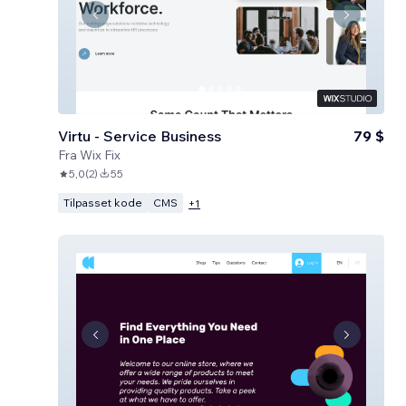
Virtu - Service Business
79 $
Fra
Wix Fix
5,0
(
2
)
55
Tilpasset kode
CMS
+
1