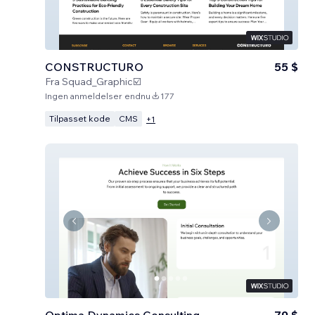
CONSTRUCTURO
55 $
Fra
Squad_Graphic☑️
Ingen anmeldelser endnu
177
Tilpasset kode
CMS
+
1