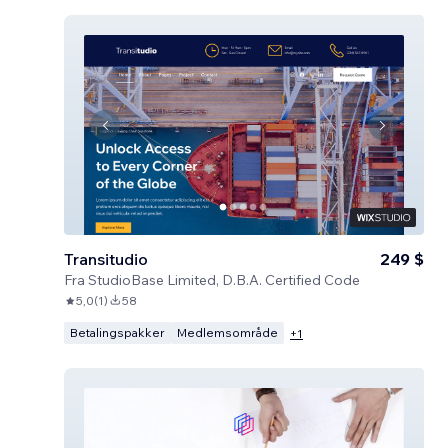
Transitudio
249 $
Fra
StudioBase Limited, D.B.A. Certified Code
5,0
(
1
)
58
Betalingspakker
Medlemsområde
+
1