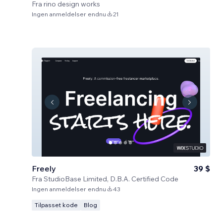
Fra
rino design works
Ingen anmeldelser endnu
21
Freely
39 $
Fra
StudioBase Limited, D.B.A. Certified Code
Ingen anmeldelser endnu
43
Tilpasset kode
Blog