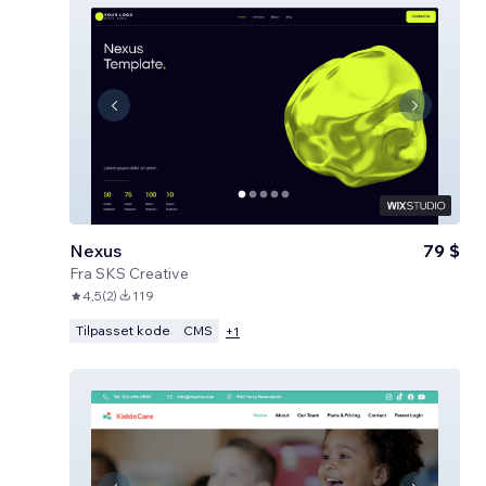
Nexus
79 $
Fra
SKS Creative
4,5
(
2
)
119
Tilpasset kode
CMS
+
1