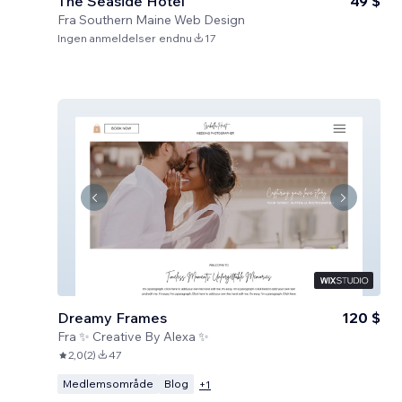
The Seaside Hotel
49 $
Fra
Southern Maine Web Design
Ingen anmeldelser endnu
17
Dreamy Frames
120 $
Fra
✨ Creative By Alexa ✨
2,0
(
2
)
47
Medlemsområde
Blog
+
1