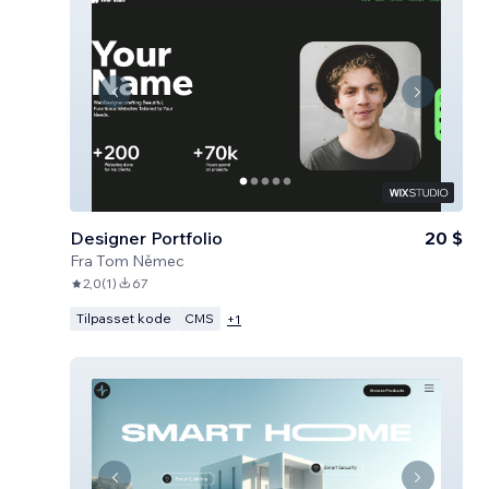
Designer Portfolio
20 $
Fra
Tom Němec
2,0
(
1
)
67
Tilpasset kode
CMS
+
1