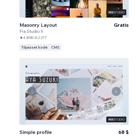
Masonry Layout
Gratis
Fra
Studio Il
4,8
(
8
)
2.277
Tilpasset kode
CMS
Simple profile
68 $