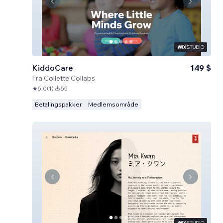
KiddoCare
149 $
Fra
Collette Collabs
5,0
(
1
)
55
Betalingspakker
Medlemsområde