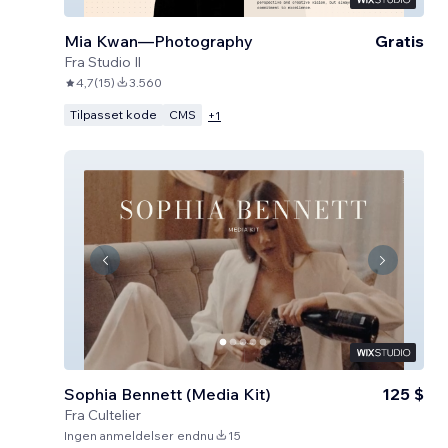
Mia Kwan—Photography
Gratis
Fra
Studio Il
4,7
(
15
)
3.560
Tilpasset kode
CMS
+
1
Sophia Bennett (Media Kit)
125 $
Fra
Cultelier
Ingen anmeldelser endnu
15