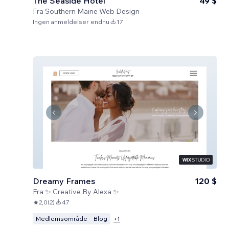
The Seaside Hotel
49 $
Fra
Southern Maine Web Design
Ingen anmeldelser endnu
17
Dreamy Frames
120 $
Fra
✨ Creative By Alexa ✨
2,0
(
2
)
47
Medlemsområde
Blog
+
1