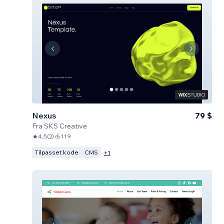
Nexus
79 $
Fra
SKS Creative
4,5
(
2
)
119
Tilpasset kode
CMS
+
1