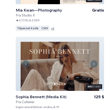
Mia Kwan—Photography
Gratis
Fra
Studio Il
4,7
(
15
)
3.559
Tilpasset kode
CMS
+
1
Sophia Bennett (Media Kit)
125 $
Fra
Cultelier
Ingen anmeldelser endnu
15