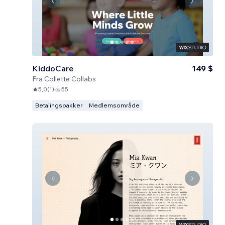
KiddoCare
149 $
Fra
Collette Collabs
5,0
(
1
)
55
Betalingspakker
Medlemsområde