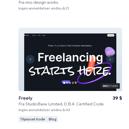
Fra
rino design works
Ingen anmeldelser endnu
21
Freely
39 $
Fra
StudioBase Limited, D.B.A. Certified Code
Ingen anmeldelser endnu
43
Tilpasset kode
Blog