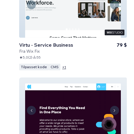
Virtu - Service Business
79 $
Fra
Wix Fix
5,0
(
2
)
55
Tilpasset kode
CMS
+
1