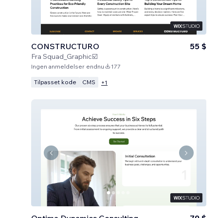
CONSTRUCTURO
55 $
Fra
Squad_Graphic☑️
Ingen anmeldelser endnu
177
Tilpasset kode
CMS
+
1