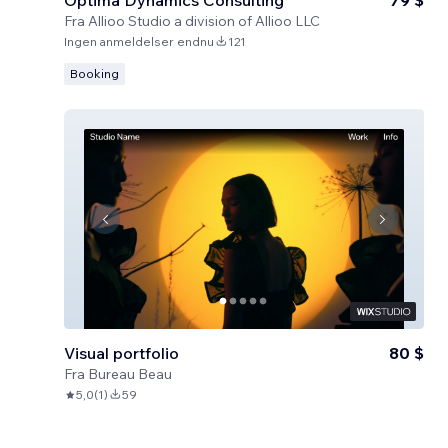
Optima Dynamics Consulting
79 $
Fra
Allioo Studio a division of Allioo LLC
Ingen anmeldelser endnu
121
Booking
Visual portfolio
80 $
Fra
Bureau Beau
5,0
(
1
)
59