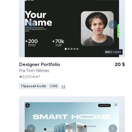
Designer Portfolio
20 $
Fra
Tom Němec
2,0
(
1
)
67
Tilpasset kode
CMS
+
1