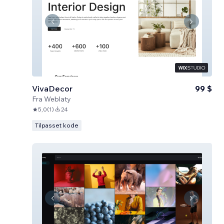
VivaDecor
99 $
Fra
Weblaty
5,0
(
1
)
24
Tilpasset kode