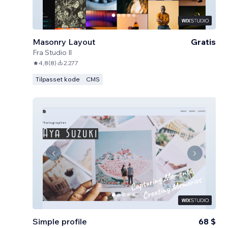
Masonry Layout
Gratis
Fra
Studio Il
4,8
(
8
)
2.277
Tilpasset kode
CMS
Simple profile
68 $