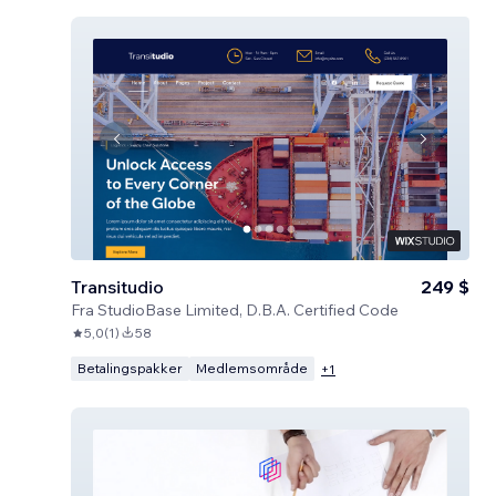
Transitudio
249 $
Fra
StudioBase Limited, D.B.A. Certified Code
5,0
(
1
)
58
Betalingspakker
Medlemsområde
+
1