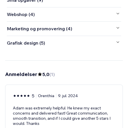
Små opgaver (9)
Webshop (4)
Marketing og promovering (4)
Grafisk design (5)
Anmeldelser
5,0
(
1
)
5
Orenthia
9. jul. 2024
Adam was extremely helpful. He knew my exact
concerns and delivered fast! Great communication,
smooth transition, and if I could give another 5 stars I
would. Thanks