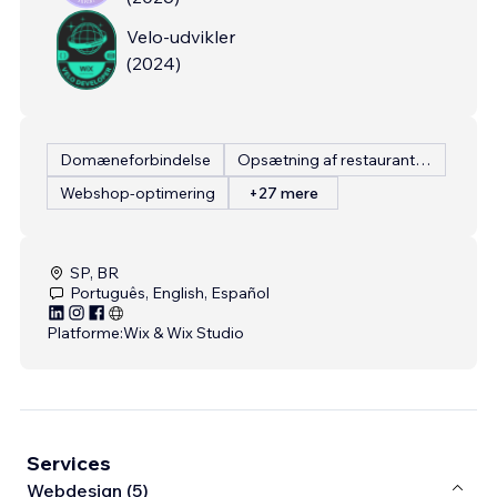
Velo-udvikler
(
2024
)
Domæneforbindelse
Opsætning af restaurantmenu
Webshop-optimering
+27 mere
SP, BR
Português, English, Español
Platforme:
Wix & Wix Studio
Services
Webdesign (5)