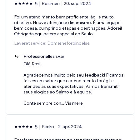
5
Rosimeri
20. sep. 2024
Foi um atendimento bem proficiente, ágil e muito
objetivo. Houve atenção e dinamismo. É uma equipe
bem coesa, cumprindo etapas e destinações. Adorei!
Obrigada equipe em especial ao Saulo.
Leveret service: Domæneforbindelse
Professionelles svar
Olá Rosi,
Agradecemos muito pelo seu feedback! Ficamos
felizes em saber que o atendimento foi ágil e
atendeu às suas expectativas. Vamos transmitir
seus elogios ao Salmo e à equipe.
Conte sempre con
...
Vis mere
5
Pedro
2. apr. 2024
Excelente resultado tanto no atendimento quanto na