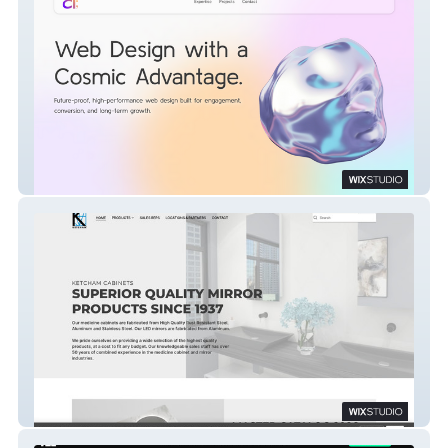
AlanaCapCreates
Ketcham Cabinets