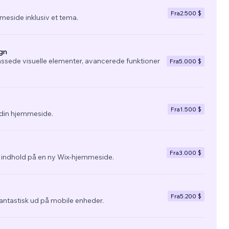
Fra
2.500 $
eside inklusiv et tema.
gn
ssede visuelle elementer, avancerede funktioner
Fra
5.000 $
Fra
1.500 $
l din hjemmeside.
Fra
3.000 $
g indhold på en ny Wix-hjemmeside.
Fra
5.200 $
fantastisk ud på mobile enheder.