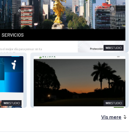
igital
Nejapa Country Club
Vis mere