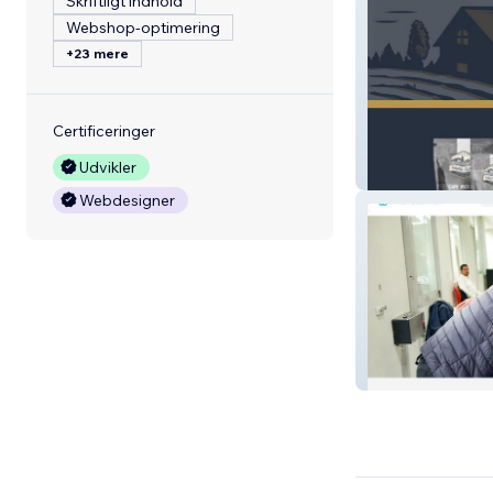
Skriftligt indhold
Webshop-optimering
+23 mere
Certificeringer
Udvikler
Alimentos Santa
Webdesigner
SINPA