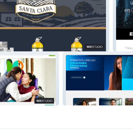
 Clara
Borza D
IMPACTA