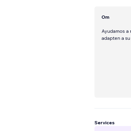
Om
Ayudamos a nu
adapten a su
Services