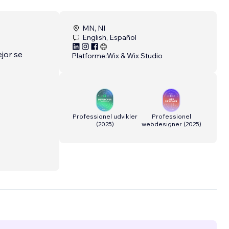
MN, NI
English, Español
jor se
Platforme:
Wix & Wix Studio
Professionel udvikler
Professionel
(
2025
)
webdesigner
(
2025
)