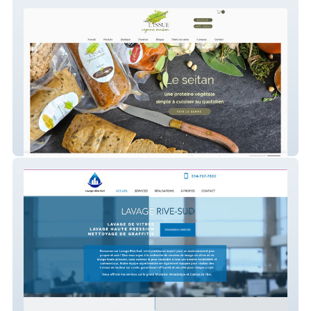
L'IssueVéganeMaison
Lavagerivesud