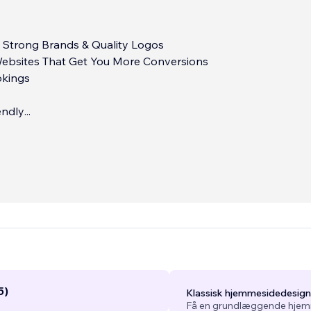
d Strong Brands & Quality Logos
Websites That Get You More Conversions
okings
endly
...
5)
Klassisk hjemmesidedesign
Få en grundlæggende hjemm