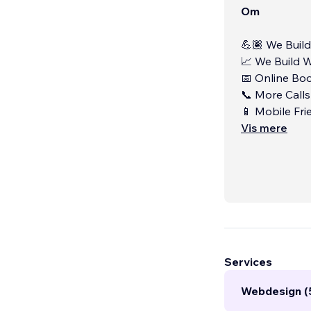
Om
💪🏽 We Buil
📈 We Build 
📅 Online Bo
📞 More Calls
📱 Mobile Fri
Vis mere
Services
Webdesign (