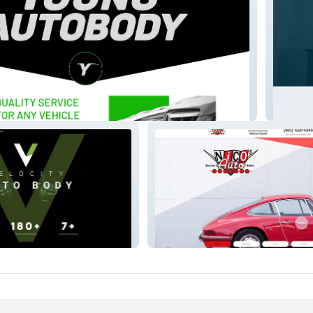
y
Gentle 
Nico's Auto