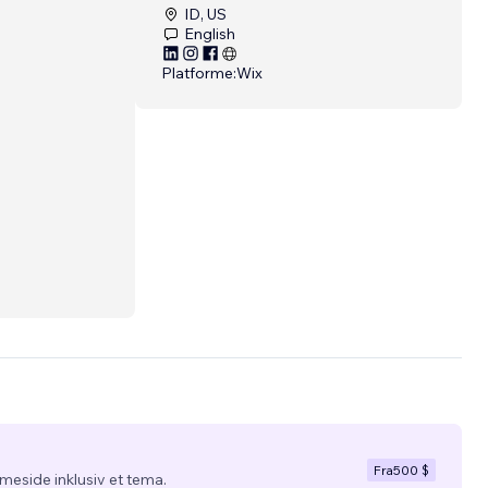
ID, US
English
Platforme:
Wix
Fra
500 $
eside inklusiv et tema.