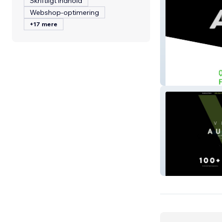
Skriftligt indhold
Webshop-optimering
+17 mere
Young Autobod
Velocity