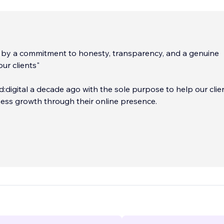
n by a commitment to honesty, transparency, and a genuine
ur clients"
:digital a decade ago with the sole purpose to help our clie
ess growth through their online presence.
e have helped hundreds of businesses navigate the digital
ough delivering beautiful, functional & high performing webs
ealth & wellness, property & construction, professional servic
FMCG and start ups.
...