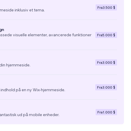
Fra
3.500 $
eside inklusiv et tema.
gn
ssede visuelle elementer, avancerede funktioner
Fra
5.000 $
Fra
3.000 $
l din hjemmeside.
Fra
3.000 $
g indhold på en ny Wix-hjemmeside.
Fra
1.000 $
fantastisk ud på mobile enheder.