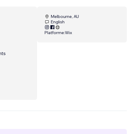
Melbourne, AU
English
Platforme:
Wix
nts
ites in
es,