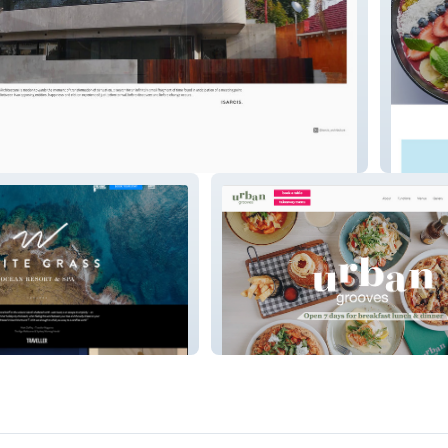
s
North &
ean Resort
urbangrooves