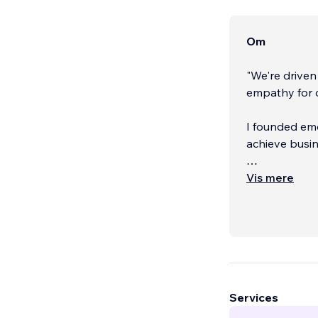
Om
"We're drive
empathy for o
I founded emd
achieve busin
Since 2015, w
Vis mere
ecosystem thr
non profit, h
hospitality, 
Services