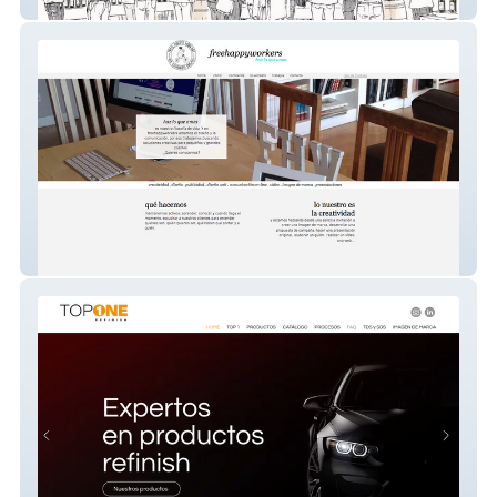
spit
freehappyworkers