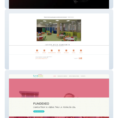
Top1refinish
JRB arquitectos