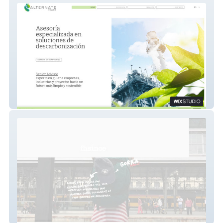
Alternate Power
freehappysince