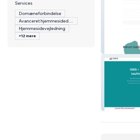
Services
Domæneforbindelse
Avanceret hjemmesidedesign
Hjemmesidevejledning
+12 mere
Qadoia
IGKG Glarnerlan