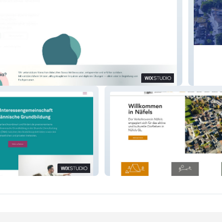
Mission
d
Verkehrsverein Näfels