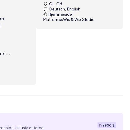
GL, CH
Deutsch, English
Hjemmeside
on
Platforme:
Wix & Wix Studio
m
zen
Wix-
Fra
900 $
eside inklusiv et tema.