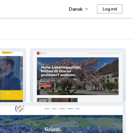
Dansk
Log ind
Baugenossenschaft Fridolin