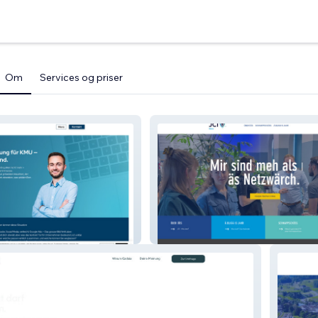
Om
Services og priser
Junior Chamber International
(JCI) Glarus