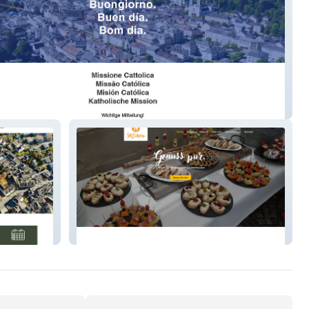
iglarus
SR Catering AG