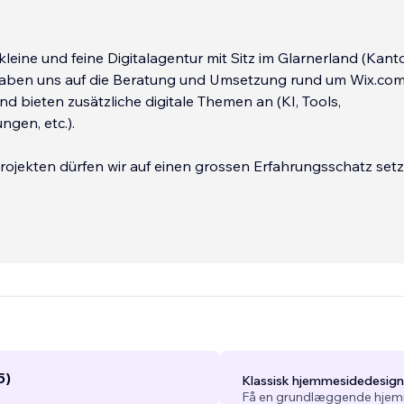
 kleine und feine Digitalagentur mit Sitz im Glarnerland (Kant
 haben uns auf die Beratung und Umsetzung rund um Wix.co
und bieten zusätzliche digitale Themen an (KI, Tools,
ngen, etc.).
rojekten dürfen wir auf einen grossen Erfahrungsschatz set
ser Wissen und unsere Erfahrungen gerne im Rahmen des 
ter.
5)
Klassisk hjemmesidedesign
Få en grundlæggende hjemm