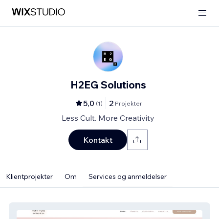
H2EG Solutions
5,0
2
(
1
)
Projekter
Less Cult. More Creativity
Kontakt
Klientprojekter
Om
Services og anmeldelser