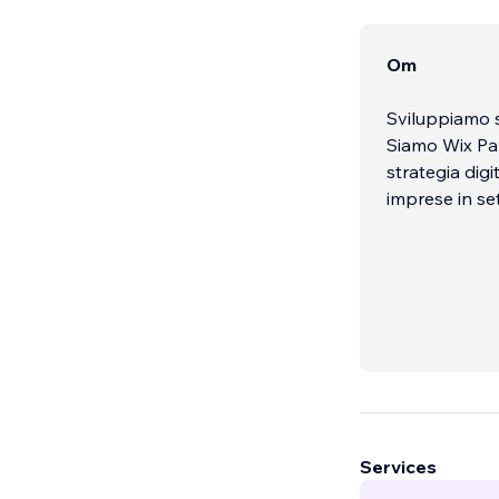
Om
Sviluppiamo si
Siamo Wix Partner Leggenda, Googl
strategia digi
imprese in set
Services