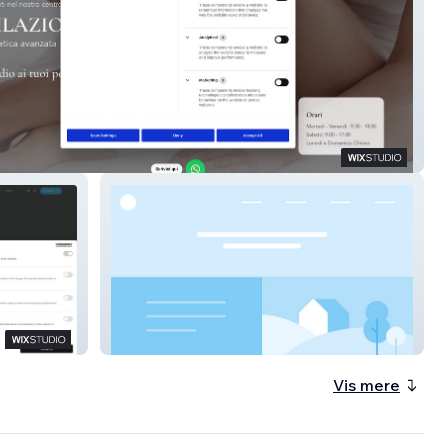
y
DSGROUP
Vis mere