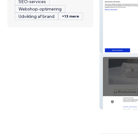
SEO-services
Webshop-optimering
Udvikling af brand
+13 mere
Eko03
Nestis Original