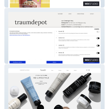
TheMapleBrothers
TRAUMDEPOT