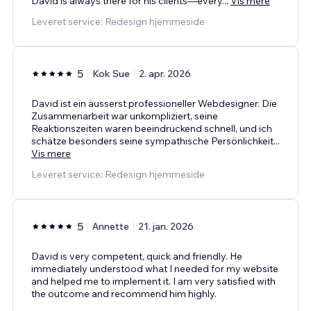
David is always there for his clients—every
...
Vis mere
Leveret service: Redesign hjemmeside
5
Kok Sue
2. apr. 2026
David ist ein äusserst professioneller Webdesigner. Die
Zusammenarbeit war unkompliziert, seine
Reaktionszeiten waren beeindruckend schnell, und ich
schätze besonders seine sympathische Persönlichkeit
...
Vis mere
Leveret service: Redesign hjemmeside
5
Annette
21. jan. 2026
David is very competent, quick and friendly. He
immediately understood what I needed for my website
and helped me to implement it. I am very satisfied with
the outcome and recommend him highly.