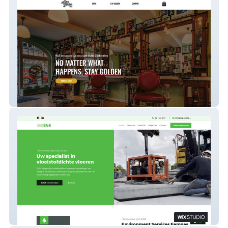
Staygolden B2B
ESE Eemnes