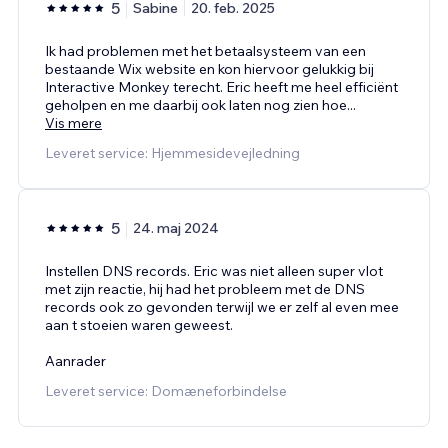
5
Sabine
20. feb. 2025
Ik had problemen met het betaalsysteem van een
bestaande Wix website en kon hiervoor gelukkig bij
Interactive Monkey terecht. Eric heeft me heel efficiënt
geholpen en me daarbij ook laten nog zien hoe
...
Vis mere
Leveret service: Hjemmesidevejledning
5
24. maj 2024
Instellen DNS records. Eric was niet alleen super vlot
met zijn reactie, hij had het probleem met de DNS
records ook zo gevonden terwijl we er zelf al even mee
aan t stoeien waren geweest.
Aanrader
Leveret service: Domæneforbindelse