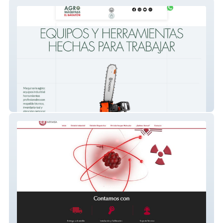
Agromáquinas El Baratón
MIYMSA