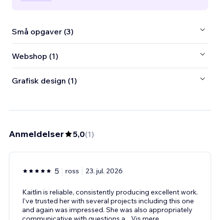
Små opgaver (3)
Webshop (1)
Grafisk design (1)
Anmeldelser
5,0
(
1
)
5
ross
23. jul. 2026
Kaitlin is reliable, consistently producing excellent work.
I’ve trusted her with several projects including this one
and again was impressed. She was also appropriately
communicative with questions a
...
Vis mere