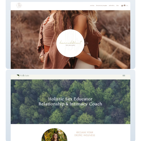
hannah&kait
Molly Lutz