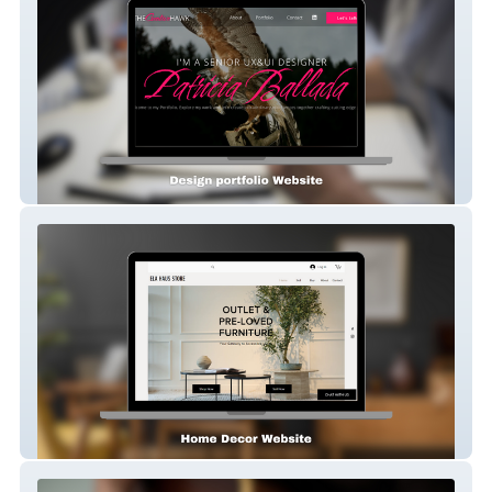
thecreativehawk
Elahaus