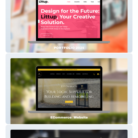
LittUp
JCD Products LLC